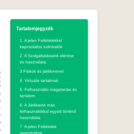
Tartalomjegyzék
1. A jelen Feltételekkel
kapcsolatos tudnivalók
2. A Szolgáltatásaink elérése
és használata
3 Fiókok és játékmenet
a
(
4. Virtuális tartalmak
y
5. Felhasználói magatartás és
a
tartalom
n
6. A Játékaink más
–
felhasználókkal együtt történő
i
használata
b
7. A jelen Feltételek
a
megsértése