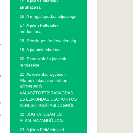
15. A jelen Feltételek
átruházása
b
16. A megállapodás teljessége
e
17. A jelen Feltételek
módosítása
a
18. Részleges érvénytelenség
a
19. A jogaink feladása
n
20. Panaszok és jogviták
rendezése
N
21. Az Amerikai Egyesült
Ő
Államok lakosai esetében –
Ű
KÖTELEZŐ
VÁLASZTOTTBÍRÁSKODÁS
ÉS LEMONDÁS CSOPORTOS
m
KERESETINDÍTÁSI JOGRÓL:
n
22. JOGHATÓSÁG ÉS
”
ALKALMAZANDÓ JOG
t
23. A jelen Feltételekkel