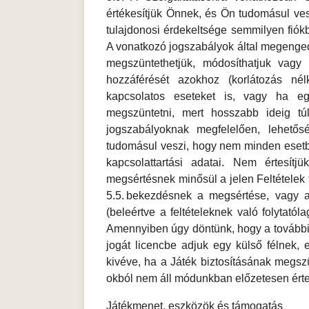
értékesítjük Önnek, és Ön tudomásul ves
tulajdonosi érdekeltsége semmilyen fiók
A vonatkozó jogszabályok által megengede
megszüntethetjük, módosíthatjuk vagy 
hozzáférését azokhoz (korlátozás nél
kapcsolatos eseteket is, vagy ha egy
megszüntetni, mert hosszabb ideig túl
jogszabályoknak megfelelően, lehetős
tudomásul veszi, hogy nem minden eset
kapcsolattartási adatai. Nem értesítj
megsértésnek minősül a jelen Feltételek f
5.5. bekezdésnek a megsértése, vagy a
(beleértve a feltételeknek való folytató
Amennyiben úgy döntünk, hogy a továbbia
jogát licencbe adjuk egy külső félnek, 
kivéve, ha a Játék biztosításának megszün
okból nem áll módunkban előzetesen értes
Játékmenet, eszközök és támogatás