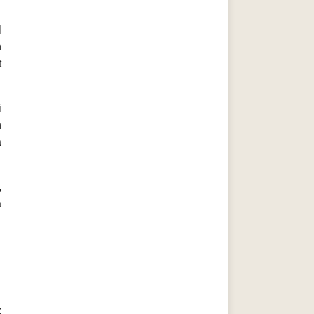
l
n
t
i
n
a
,
a
k