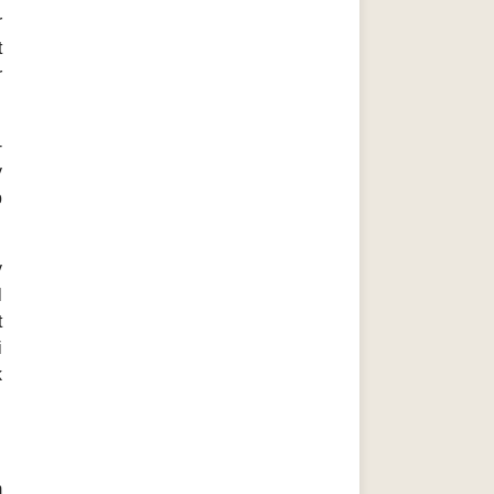
r
t
r
-
y
p
y
l
t
i
k
m