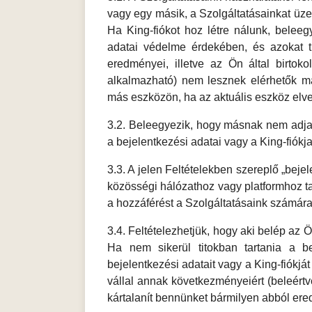
vagy egy másik, a Szolgáltatásainkat üzem
Ha King-fiókot hoz létre nálunk, belee
adatai védelme érdekében, és azokat tit
eredményei, illetve az Ön által birtoko
alkalmazható) nem lesznek elérhetők má
más eszközön, ha az aktuális eszköz elve
3.2. Beleegyezik, hogy másnak nem adja 
a bejelentkezési adatai vagy a King-fiókja
3.3. A jelen Feltételekben szereplő „beje
közösségi hálózathoz vagy platformhoz ta
a hozzáférést a Szolgáltatásaink számára
3.4. Feltételezhetjük, hogy aki belép az 
Ha nem sikerül titokban tartania a be
bejelentkezési adatait vagy a King-fiókját
vállal annak következményeiért (beleértve
kártalanít bennünket bármilyen abból ere