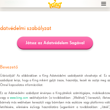
/
HOME
A KING-JÁTÉKOK ADATVÉDELMI SZABÁLYZATA
Navi
men
bur
icon
datvédelmi szabályzat
Játssz az Adatvédelem Sagával
Bevezető
Üdvözöljük! Az alábbiakban a King Adatvédelmi szabályzatát olvashatja el. Ez a
szabályzat leírja, hogy a King miként gyűjti össze, használja, kezeli és osztja meg az
Önnel kapcsolatos információkat.
Ez az Adatvédelmi szabályzat érvényes a King-játékok számítógépre, mobileszközre
vagy a
www.king.com
webhelyünkön (a továbbiakban: „Webhely”) keresztüli, illetv
bármely más webhelyen keresztüli vagy bármilyen más eszközre vagy platformra való
letöltésére, elérésére és/vagy használatára (egyenként a továbbiakban: „Játék”,