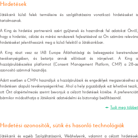
Hirdetések
Játékaink külső felek termékeire és szolgáltatásaira vonatkozó hirdetéseket is
tartalmaznak.
A King és hirdetési partnereink azért gyűjtenek és használnak fel adatokat Önről,
hogy a hirdetési, célzási és mérési rendszerek fejlesztésével az Ön számára releváns
hirdetéseket jeleníthessünk meg a külső felektől a Játékainkban.
A King részt vesz az IAB Europe Átláthatósági és beleegyezési keretrendszer
tevékenységében, és betartja annak előírásait és irányelveit. A King a
hozzájáruláskezelési platformot (Consent Management Platform, CMP) a 28-as
azonosító számmal használja.
Adott esetben a CMP-t használjuk a hozzájárulások és engedélyek megszerzéséhez a
hirdetésen alapuló tevékenységeinkhez. Ahol a helyi jogszabályok ezt lehetővé teszik,
ott Önt alapértelmezés szerint bevonjuk a célzott hirdetések körébe. A preferenciáit
bármikor módosíthatja a Játékaink adatvédelmi és biztonsági beállításainál.
Tudj meg többet
Hirdetési azonosítók, sütik és hasonló technológiák
Játékaink és egyéb Szolgáltatásaink, Webhelyeink, valamint a célzott hirdetések