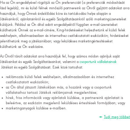
Ha az Ön engedélyével rögzítjük az Ön preferenciáit (a preferenciák módosítását
lásd lejjebb), mi és külső félnek minősülő partnereink az Önről gyűjtött adatokat arra
használjuk, hogy Önnek érdeklődési köre és tartózkodási helye alapján a
Játékainkról, ajánlatainkról és egyéb Szolgáltatásainkról szóló marketingüzeneteket
küldjünk. Például az Ön által adott engedélyektől függően e-mail-üzeneteket
küldhetünk Önnek az e-mail-címére, King-hirdetéseket helyezhetünk el külső felek
webhelyein, alkalmazásaiban és internethez csatlakoztatott eszközökön; hirdetéseket
jeleníthetünk meg a játékainkban; vagy leküldéses marketingértesítéseket
küldhetünk az Ön eszközére.
Az Önről tárolt adatokat arra használjuk fel, hogy számos módon ajánljuk saját
Játékainkat és egyéb Szolgáltatásainkat, valamint a
csoportunk vállalatainak
Játékait és egyéb Szolgáltatásait. Ezek közé tartozhat:
reklámozás külső felek webhelyein, alkalmazásokban és internethez
csatlakoztatott eszközökön;
az Ön által játszott Játékokban más, a hozzánk vagy a csoportunk
vállalataihoz tartozó Játékok reklámjainak megjelenítése;
hírek, friss információk vagy ajánlatok küldése, a partnereink ajánlatait is
beleértve, az eszközön megjelenő leküldéses értesítések formájában; vagy
marketinganyagok küldése e-mailben.
Tudj meg többet