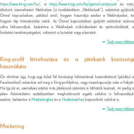
https://www.king.com/hu/
, a
https://www.king.com/hu/game/candycrush
és más,
általunk üzemeltetett Webhelyre (a továbbiakban „Webhelyek”), adatokat gyűjtünk
Önnel kapcsolatban, például arról, hogyan használja ezeket a Webhelyeket, és
hogyan lép interakcióba velük. Az Önnel kapcsolatban gyűjtött adatokat számos
célra felhasználjuk, beleértve a Webhelyek működtetését és optimalizálását, a
hirdetési tevékenységeket, valamint a kutatást vagy elemzést.
Tudj meg többet
King-profil létrehozása és a játékaink közösségi
használata
Ön dönthet úgy, hogy egy külső fél közösségi hálózatának használatával (például a
Facebookkal) adatokat ad meg a King-profiljához, vagy összekapcsolja vele a fiókját.
Ha így jár el, személyes adatai más játékosok számára is láthatók lesznek, mi pedig a
jelen Adatvédelmi szabályzatban meghatározott egyéb célokra is felhasználjuk
ezeket, beleértve a
Marketinghez
és a
Hirdetésekhez
kapcsolódó célokat is.
Tudj meg többet
Marketing