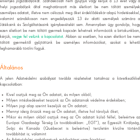
érvényes jogszabályokat. Szándékosan nem gyűjtjük vagy kérjük a 13 évet vagy a
helyi jogszabályok által meghatározott más életkort be nem töltött személyek
személyes adatait, illetve nem célozzuk meg őket érdeklődésikör-alapú hirdetésekkel,
valamint szándékosan nem engedélyezzük 13 év alatti személyek számára a
Játékaink és Szolgáltatásaink igénybevételét sem. Amennyiben úgy gondolja, hogy
ezen életkort be nem töltött gyermek kapcsán lehetnek információk a birtokunkban,
kérjük,
vegye fel velünk a kapcsolatot
. Abban az esetben, ha ezen életkort be nem
töltött gyermektől gyűjtöttünk be személyes információkat, azokat a lehető
leghamarabb törölni fogjuk.
Általános
A jelen Adatvédelmi szabályzat további részleteket tartalmaz a következőkkel
kapcsolatban:
Kivel osztjuk meg az Ön adatait, és milyen okból;
Milyen intézkedéseket teszünk az Ön adatainak védelme érdekében;
Milyen jogi alap szerint kezeljük az Ön adatait;
Mennyi ideig őrizzük meg az Ön adatait, illetve hol tároljuk őket;
Mikor és milyen okból osztjuk meg az Ön adatait külső féllel, beleértve az
Európai Gazdasági Térség (a továbbiakban: „EGT”), az Egyesült Királyság,
Svájc és Kanada (Québecet is beleértve) területén kívülre történő
továbbítást is; valamint
Az Adatvédelmi szabályzatunk módosításai vagy frissítései.