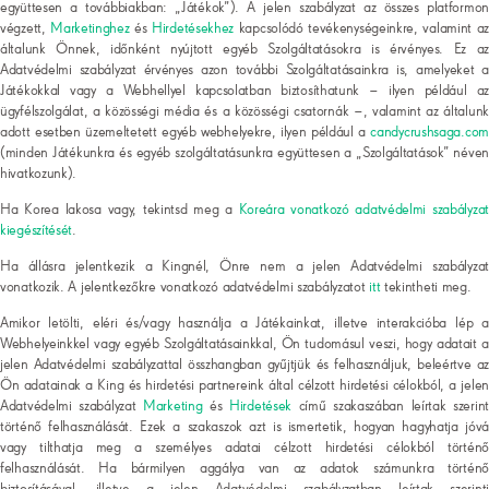
együttesen a továbbiakban: „Játékok”). A jelen szabályzat az összes platformon
végzett,
Marketinghez
és
Hirdetésekhez
kapcsolódó tevékenységeinkre, valamint az
általunk Önnek, időnként nyújtott egyéb Szolgáltatásokra is érvényes. Ez az
Adatvédelmi szabályzat érvényes azon további Szolgáltatásainkra is, amelyeket a
Játékokkal vagy a Webhellyel kapcsolatban biztosíthatunk – ilyen például az
ügyfélszolgálat, a közösségi média és a közösségi csatornák –, valamint az általunk
adott esetben üzemeltetett egyéb webhelyekre, ilyen például a
candycrushsaga.com
(minden Játékunkra és egyéb szolgáltatásunkra együttesen a „Szolgáltatások” néven
hivatkozunk).
Ha Korea lakosa vagy, tekintsd meg a
Koreára vonatkozó adatvédelmi szabályzat
kiegészítését
.
Ha állásra jelentkezik a Kingnél, Önre nem a jelen Adatvédelmi szabályzat
vonatkozik. A jelentkezőkre vonatkozó adatvédelmi szabályzatot
itt
tekintheti meg.
Amikor letölti, eléri és/vagy használja a Játékainkat, illetve interakcióba lép a
Webhelyeinkkel vagy egyéb Szolgáltatásainkkal, Ön tudomásul veszi, hogy adatait a
jelen Adatvédelmi szabályzattal összhangban gyűjtjük és felhasználjuk, beleértve az
Ön adatainak a King és hirdetési partnereink által célzott hirdetési célokból, a jelen
Adatvédelmi szabályzat
Marketing
és
Hirdetések
című szakaszában leírtak szerint
történő felhasználását. Ezek a szakaszok azt is ismertetik, hogyan hagyhatja jóvá
vagy tilthatja meg a személyes adatai célzott hirdetési célokból történő
felhasználását. Ha bármilyen aggálya van az adatok számunkra történő