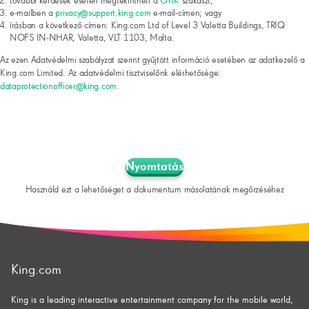
további kérdések esetén megtekintheti a
GYIK
szakaszt;
e-mailben a
privacy@support.king.com
e-mail-címen; vagy
írásban a következő címen: King.com Ltd of Level 3 Valetta Buildings, TRIQ
NOFS IN-NHAR, Valetta, VLT 1103, Malta.
Az ezen Adatvédelmi szabályzat szerint gyűjtött információ esetében az adatkezelő a
King.com Limited. Az adatvédelmi tisztviselőnk elérhetősége:
dataprotectionofficer@king.com
.
Nyomtatás
Használd ezt a lehetőséget a dokumentum másolatának megőrzéséhez
King.com
King is a leading interactive entertainment company for the mobile world,