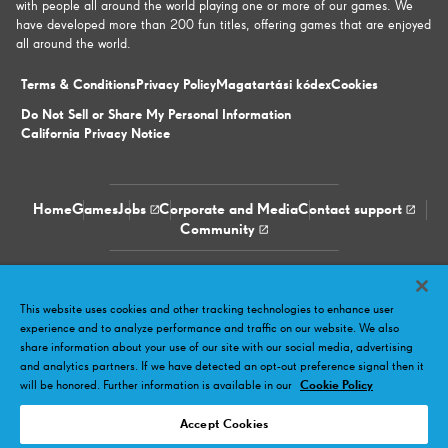
with people all around the world playing one or more of our games. We
have developed more than 200 fun titles, offering games that are enjoyed
all around the world.
Terms & Conditions
Privacy Policy
Magatartási kódex
Cookies
Do Not Sell or Share My Personal Information
California Privacy Notice
Home
Games
Jobs
Corporate and Media
Contact support
Community
Facebook
Twitter
Youtube
LinkedIn
Instagram
This website uses cookies and other tracking technologies to enhance user
experience and to analyze performance and traffic on our website. We also
share information about your use of our site with our social media, advertising
and analytics partners. If we have detected an opt-out preference signal then it
will be honored. Further information is available in our
Cookie Policy
Accept Cookies
© 2026 King.com Ltd. King, the King crown logo, the game names