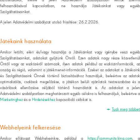
biztosításával, illetve a jelen Adatvédelmi szabályzatban leírtak szerinti
felhasználásával kapcsolatban, ne használja Játékainkat vagy egyéb
Szolgáltatásainkat.
A jelen Adatvédelmi szabályzat utolsó frissítése: 26.2.2026.
Játékaink használata
Amikor letölti, eléri és/vagy használja a Játékainkat vagy igénybe veszi egyéb
Szolgáltatásainkat, adatokat gyűjtünk Önről. Ezen adatok nagy része közvetlenül
Öntől vagy az eszközéről származik, ilyen adatok például az eszközinformációk, az
ország és régió, valamint a játékmenet-információk. Ezeket az adatokat a Játékaink
és Szolgáltatásaink Önnek történő biztosításához használjuk, beleértve az adatok
optimalizálás, csalások megelőzése, a játékon belüli ajánlatok testreszabása és a
vásárlások ellenőrzése céljából történő használatát is. Az adatokat a jelen
Adatvédelmi szabályzatban meghatározott egyéb célokra is felhasználjuk, beleértve a
Marketinghez
és a
Hirdetésekhez
kapcsolódó célokat is.
Tudj meg többet
Webhelyeink felkeresése
Amikor ellátogat Webhelyeinkre, például a
https://community.king.com
, a