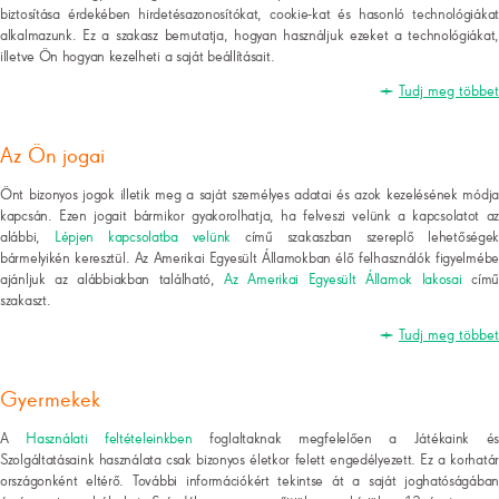
biztosítása érdekében hirdetésazonosítókat, cookie-kat és hasonló technológiákat
alkalmazunk. Ez a szakasz bemutatja, hogyan használjuk ezeket a technológiákat,
illetve Ön hogyan kezelheti a saját beállításait.
Tudj meg többet
Az Ön jogai
Önt bizonyos jogok illetik meg a saját személyes adatai és azok kezelésének módja
kapcsán. Ezen jogait bármikor gyakorolhatja, ha felveszi velünk a kapcsolatot az
alábbi,
Lépjen kapcsolatba velünk
című szakaszban szereplő lehetősége
bármelyikén keresztül. Az Amerikai Egyesült Államokban élő felhasználók figyelmébe
ajánljuk az alábbiakban található,
Az Amerikai Egyesült Államok lakosai
cím
szakaszt.
Tudj meg többet
Gyermekek
A
Használati feltételeinkben
foglaltaknak megfelelően a Játékaink é
Szolgáltatásaink használata csak bizonyos életkor felett engedélyezett. Ez a korhatár
országonként eltérő. További információkért tekintse át a saját joghatóságában