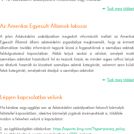
Tudj meg többet
Az Amerikai Egyesült Államok lakosai
A jelen Adatvédelmi szabályzatban megadott információk mellett az Amerikai
Egyesült Államok állami adatvédelmi jogszabályai megkövetelik, hogy az érintett
államokban további információt tegyünk közzé a fogyasztóknak a személyes adataik
feldolgozásával kapcsolatban. Alább leírjuk azokat a célokat, amelyek miatt
személyes adatokat használunk fel és teszünk közzé, és minden egyes célhoz leírjuk
az általunk használt és közzétett személyes adatok kategóriáit, valamint azon külső
felek kategóriáit, amelyeknek átadjuk a személyes adatokat.
Tudj meg többet
Lépjen kapcsolatba velünk
Ha kérdése vagy aggálya van az Adatvédelmi szabályzatban felsorolt bármelyik
feltétellel kapcsolatban, ideértve bármelyik jogának érvényesítését is, többféle
módon is felveheti velünk a kapcsolatot:
az ügyfélszolgálati oldalunkon:
https://soporto.king.com/?type=privacy_policy
;