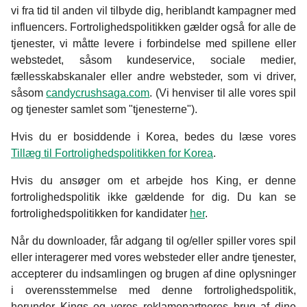
vi fra tid til anden vil tilbyde dig, heriblandt kampagner med
influencers. Fortrolighedspolitikken gælder også for alle de
tjenester, vi måtte levere i forbindelse med spillene eller
webstedet, såsom kundeservice, sociale medier,
fællesskabskanaler eller andre websteder, som vi driver,
såsom
candycrushsaga.com
. (Vi henviser til alle vores spil
og tjenester samlet som "tjenesterne").
Hvis du er bosiddende i Korea, bedes du læse vores
Tillæg til Fortrolighedspolitikken for Korea
.
Hvis du ansøger om et arbejde hos King, er denne
fortrolighedspolitik ikke gældende for dig. Du kan se
fortrolighedspolitikken for kandidater
her
.
Når du downloader, får adgang til og/eller spiller vores spil
eller interagerer med vores websteder eller andre tjenester,
accepterer du indsamlingen og brugen af dine oplysninger
i overensstemmelse med denne fortrolighedspolitik,
herunder Kings og vores reklamepartneres brug af dine