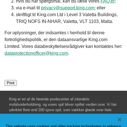
hvis du har spørgsmål, kan du læse vores
FAQ'er
;
via e-mail til
privacy@support.king.com
; eller
skriftligt til King.com Ltd i Level 3 Valetta Buildings,
TRIQ NOFS IN-NHAR, Valetta, VLT 1103, Malta.
For oplysninger, der indsamles i henhold til denne
fortrolighedspolitik, er den dataansvarlige King.com
Limited. Vores databeskyttelsesrådgiver kan kontaktes her:
dataprotectionofficer@king.com
.
Print
King er en af de førende producenter af interaktiv
mobilunderholdning, og vores spil bliver spillet verden over. Vi har
udviklet flere end 200 sjove spil, som vækker glæde over hele
verden.
Vilkår og betingelser
Fortrolighedspolitik
Etisk regelsæt
Cookies
Sælg eller del ikke mine personlige oplysninger
This website uses cookies and other tracking technologies to enhance