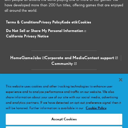
have developed more than 200 fun titles, offering games that are enjoyed
all around the world.
Terms & Conditions
Privacy Policy
Kode etik
Cookies
Do Not Sell or Share My Personal Information
California Privacy Notice
Home
Game
Jobs
Corporate and Media
Contact support
Community
Facebook
Twitter
Youtube
LinkedIn
Instagram
This website uses cookies and other tracking technologies to enhance user
experience and to analyze performance and traffic on our website. We also
share information about your use of our site with our social media, advertising
and analytics partners. If we have detected an opt-out preference signal then it
will be honored. Further information is available in our
Cookie Policy
Accept Cookies
© 2026 King.com Ltd. King, the King crown logo, the game names
and related marks are trade marks of King.com Ltd or related entities.