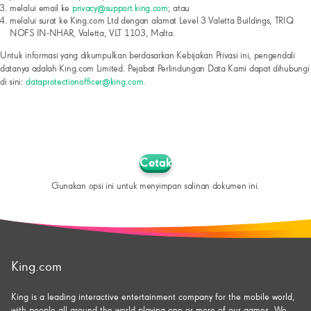
melalui email ke
privacy@support.king.com
; atau
melalui surat ke King.com Ltd dengan alamat Level 3 Valetta Buildings, TRIQ
NOFS IN-NHAR, Valetta, VLT 1103, Malta.
Untuk informasi yang dikumpulkan berdasarkan Kebijakan Privasi ini, pengendali
datanya adalah King.com Limited. Pejabat Perlindungan Data Kami dapat dihubungi
di sini:
dataprotectionofficer@king.com
.
Cetak
Gunakan opsi ini untuk menyimpan salinan dokumen ini.
King.com
King is a leading interactive entertainment company for the mobile world,
with people all around the world playing one or more of our games. We