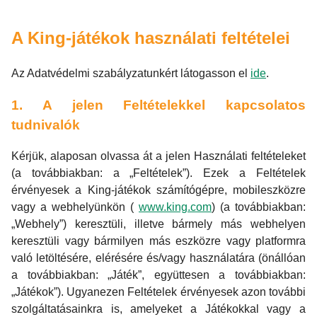
A King-játékok használati feltételei
Az Adatvédelmi szabályzatunkért látogasson el
ide
.
1. A jelen Feltételekkel kapcsolatos
tudnivalók
Kérjük, alaposan olvassa át a jelen Használati feltételeket
(a továbbiakban: a „Feltételek”). Ezek a Feltételek
érvényesek a King-játékok számítógépre, mobileszközre
vagy a webhelyünkön (
www.king.com
) (a továbbiakban:
„Webhely”) keresztüli, illetve bármely más webhelyen
keresztüli vagy bármilyen más eszközre vagy platformra
való letöltésére, elérésére és/vagy használatára (önállóan
a továbbiakban: „Játék”, együttesen a továbbiakban:
„Játékok”). Ugyanezen Feltételek érvényesek azon további
szolgáltatásainkra is, amelyeket a Játékokkal vagy a