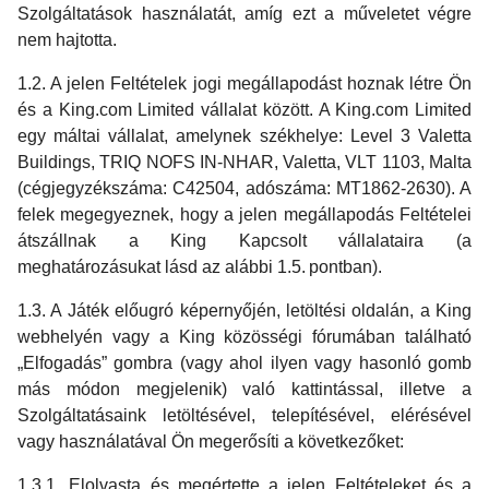
Szolgáltatások használatát, amíg ezt a műveletet végre
nem hajtotta.
1.2. A jelen Feltételek jogi megállapodást hoznak létre Ön
és a King.com Limited vállalat között. A King.com Limited
egy máltai vállalat, amelynek székhelye: Level 3 Valetta
Buildings, TRIQ NOFS IN-NHAR, Valetta, VLT 1103, Malta
(cégjegyzékszáma: C42504, adószáma: MT1862-2630). A
felek megegyeznek, hogy a jelen megállapodás Feltételei
átszállnak a King Kapcsolt vállalataira (a
meghatározásukat lásd az alábbi 1.5. pontban).
1.3. A Játék előugró képernyőjén, letöltési oldalán, a King
webhelyén vagy a King közösségi fórumában található
„Elfogadás” gombra (vagy ahol ilyen vagy hasonló gomb
más módon megjelenik) való kattintással, illetve a
Szolgáltatásaink letöltésével, telepítésével, elérésével
vagy használatával Ön megerősíti a következőket:
1.3.1. Elolvasta és megértette a jelen Feltételeket és a