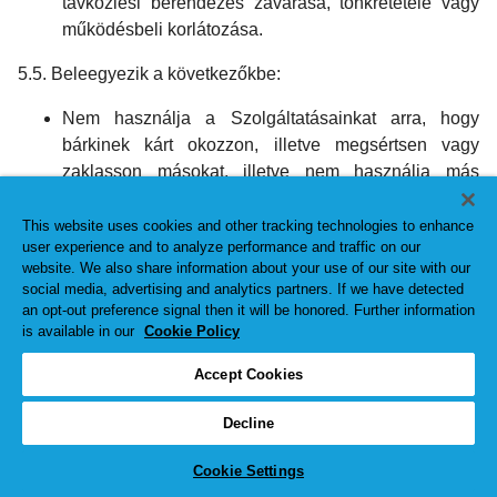
távközlési berendezés zavarása, tönkretétele vagy
működésbeli korlátozása.
5.5. Beleegyezik a következőkbe:
Nem használja a Szolgáltatásainkat arra, hogy
bárkinek kárt okozzon, illetve megsértsen vagy
zaklasson másokat, illetve nem használja más
módon a Szolgáltatásainkat olyan célra, amely
mások játékélményeinek észszerűtlen módon történő
This website uses cookies and other tracking technologies to enhance
user experience and to analyze performance and traffic on our
aláásására vagy megzavarására, vagy más
website. We also share information about your use of our site with our
játékosok észszerűtlen módon történő
social media, advertising and analytics partners. If we have detected
befolyásolására irányul (korlátozás nélkül beleértve
an opt-out preference signal then it will be honored. Further information
a toxikus vagy sértő magatartás folytatását);
is available in our
Cookie Policy
Nem használja a Szolgáltatásokat vagy külső felek
Accept Cookies
rendszereit a vonatkozó jogszabályok és/vagy a
jelen Feltételek értelmében jogellenesnek vagy
Decline
csalónak minősülő tevékenység végzésére;
Nem használja a Szolgáltatásokat vagy azok egyes
Cookie Settings
összetevőit általunk kifejezetten nem engedélyezett