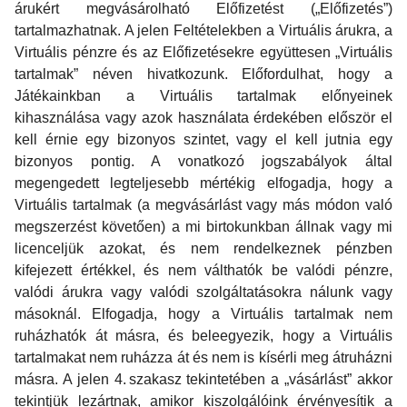
árukért megvásárolható Előfizetést („Előfizetés”)
tartalmazhatnak. A jelen Feltételekben a Virtuális árukra, a
Virtuális pénzre és az Előfizetésekre együttesen „Virtuális
tartalmak” néven hivatkozunk. Előfordulhat, hogy a
Játékainkban a Virtuális tartalmak előnyeinek
kihasználása vagy azok használata érdekében először el
kell érnie egy bizonyos szintet, vagy el kell jutnia egy
bizonyos pontig. A vonatkozó jogszabályok által
megengedett legteljesebb mértékig elfogadja, hogy a
Virtuális tartalmak (a megvásárlást vagy más módon való
megszerzést követően) a mi birtokunkban állnak vagy mi
licenceljük azokat, és nem rendelkeznek pénzben
kifejezett értékkel, és nem válthatók be valódi pénzre,
valódi árukra vagy valódi szolgáltatásokra nálunk vagy
másoknál. Elfogadja, hogy a Virtuális tartalmak nem
ruházhatók át másra, és beleegyezik, hogy a Virtuális
tartalmakat nem ruházza át és nem is kísérli meg átruházni
másra. A jelen 4. szakasz tekintetében a „vásárlást” akkor
tekintjük lezártnak, amikor kiszolgálóink érvényesítik a