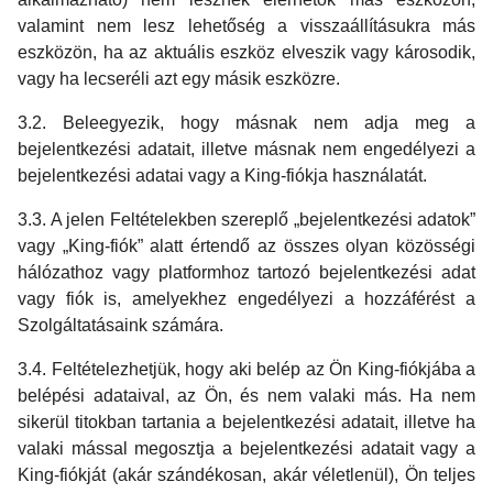
valamint nem lesz lehetőség a visszaállításukra más
eszközön, ha az aktuális eszköz elveszik vagy károsodik,
vagy ha lecseréli azt egy másik eszközre.
3.2. Beleegyezik, hogy másnak nem adja meg a
bejelentkezési adatait, illetve másnak nem engedélyezi a
bejelentkezési adatai vagy a King-fiókja használatát.
3.3. A jelen Feltételekben szereplő „bejelentkezési adatok”
vagy „King-fiók” alatt értendő az összes olyan közösségi
hálózathoz vagy platformhoz tartozó bejelentkezési adat
vagy fiók is, amelyekhez engedélyezi a hozzáférést a
Szolgáltatásaink számára.
3.4. Feltételezhetjük, hogy aki belép az Ön King-fiókjába a
belépési adataival, az Ön, és nem valaki más. Ha nem
sikerül titokban tartania a bejelentkezési adatait, illetve ha
valaki mással megosztja a bejelentkezési adatait vagy a
King-fiókját (akár szándékosan, akár véletlenül), Ön teljes