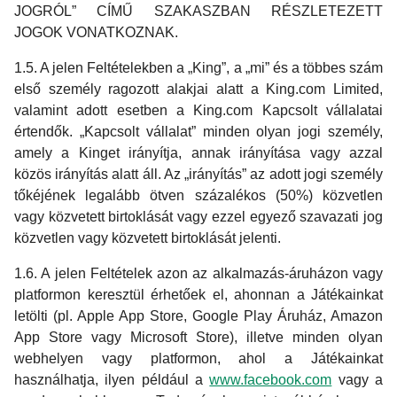
JOGRÓL” CÍMŰ SZAKASZBAN RÉSZLETEZETT
JOGOK VONATKOZNAK.
1.5. A jelen Feltételekben a „King”, a „mi” és a többes szám
első személy ragozott alakjai alatt a King.com Limited,
valamint adott esetben a King.com Kapcsolt vállalatai
értendők. „Kapcsolt vállalat” minden olyan jogi személy,
amely a Kinget irányítja, annak irányítása vagy azzal
közös irányítás alatt áll. Az „irányítás” az adott jogi személy
tőkéjének legalább ötven százalékos (50%) közvetlen
vagy közvetett birtoklását vagy ezzel egyező szavazati jog
közvetlen vagy közvetett birtoklását jelenti.
1.6. A jelen Feltételek azon az alkalmazás-áruházon vagy
platformon keresztül érhetőek el, ahonnan a Játékainkat
letölti (pl. Apple App Store, Google Play Áruház, Amazon
App Store vagy Microsoft Store), illetve minden olyan
webhelyen vagy platformon, ahol a Játékainkat
használhatja, ilyen például a
www.facebook.com
vagy a