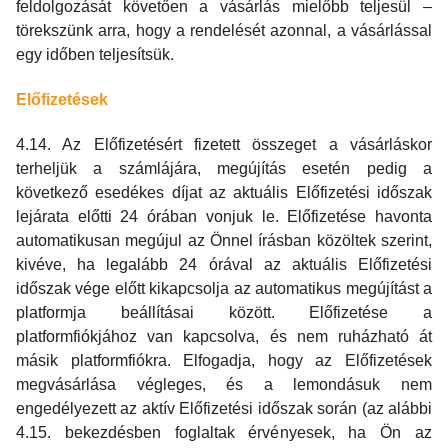
feldolgozását követően a vásárlás mielőbb teljesül –
törekszünk arra, hogy a rendelését azonnal, a vásárlással
egy időben teljesítsük.
Előfizetések
4.14. Az Előfizetésért fizetett összeget a vásárláskor
terheljük a számlájára, megújítás esetén pedig a
következő esedékes díjat az aktuális Előfizetési időszak
lejárata előtti 24 órában vonjuk le. Előfizetése havonta
automatikusan megújul az Önnel írásban közöltek szerint,
kivéve, ha legalább 24 órával az aktuális Előfizetési
időszak vége előtt kikapcsolja az automatikus megújítást a
platformja beállításai között. Előfizetése a
platformfiókjához van kapcsolva, és nem ruházható át
másik platformfiókra. Elfogadja, hogy az Előfizetések
megvásárlása végleges, és a lemondásuk nem
engedélyezett az aktív Előfizetési időszak során (az alábbi
4.15. bekezdésben foglaltak érvényesek, ha Ön az