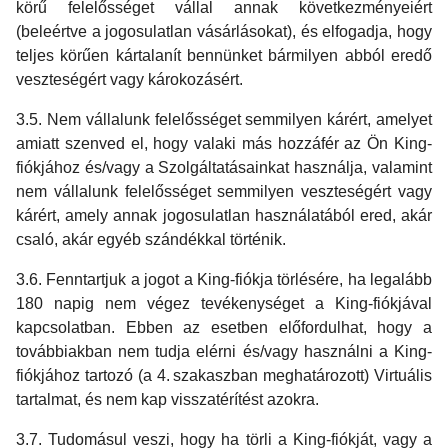
körű felelősséget vállal annak következményeiért
(beleértve a jogosulatlan vásárlásokat), és elfogadja, hogy
teljes körűen kártalanít bennünket bármilyen abból eredő
veszteségért vagy károkozásért.
3.5. Nem vállalunk felelősséget semmilyen kárért, amelyet
amiatt szenved el, hogy valaki más hozzáfér az Ön King-
fiókjához és/vagy a Szolgáltatásainkat használja, valamint
nem vállalunk felelősséget semmilyen veszteségért vagy
kárért, amely annak jogosulatlan használatából ered, akár
csaló, akár egyéb szándékkal történik.
3.6. Fenntartjuk a jogot a King-fiókja törlésére, ha legalább
180 napig nem végez tevékenységet a King-fiókjával
kapcsolatban. Ebben az esetben előfordulhat, hogy a
továbbiakban nem tudja elérni és/vagy használni a King-
fiókjához tartozó (a 4. szakaszban meghatározott) Virtuális
tartalmat, és nem kap visszatérítést azokra.
3.7. Tudomásul veszi, hogy ha törli a King-fiókját, vagy a