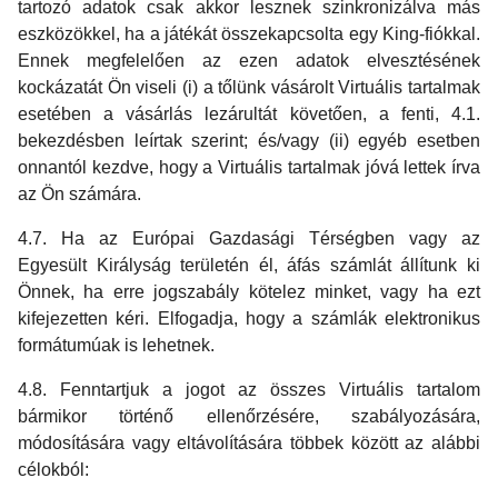
tartozó adatok csak akkor lesznek szinkronizálva más
eszközökkel, ha a játékát összekapcsolta egy King-fiókkal.
Ennek megfelelően az ezen adatok elvesztésének
kockázatát Ön viseli (i) a tőlünk vásárolt Virtuális tartalmak
esetében a vásárlás lezárultát követően, a fenti, 4.1.
bekezdésben leírtak szerint; és/vagy (ii) egyéb esetben
onnantól kezdve, hogy a Virtuális tartalmak jóvá lettek írva
az Ön számára.
4.7. Ha az Európai Gazdasági Térségben vagy az
Egyesült Királyság területén él, áfás számlát állítunk ki
Önnek, ha erre jogszabály kötelez minket, vagy ha ezt
kifejezetten kéri. Elfogadja, hogy a számlák elektronikus
formátumúak is lehetnek.
4.8. Fenntartjuk a jogot az összes Virtuális tartalom
bármikor történő ellenőrzésére, szabályozására,
módosítására vagy eltávolítására többek között az alábbi
célokból: