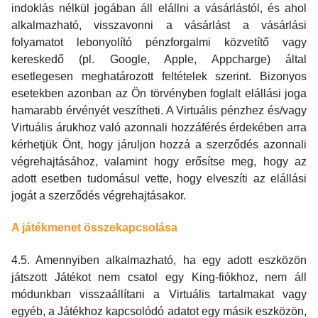
indoklás nélkül jogában áll elállni a vásárlástól, és ahol
alkalmazható, visszavonni a vásárlást a vásárlási
folyamatot lebonyolító pénzforgalmi közvetítő vagy
kereskedő (pl. Google, Apple, Appcharge) által
esetlegesen meghatározott feltételek szerint. Bizonyos
esetekben azonban az Ön törvényben foglalt elállási joga
hamarabb érvényét veszítheti. A Virtuális pénzhez és/vagy
Virtuális árukhoz való azonnali hozzáférés érdekében arra
kérhetjük Önt, hogy járuljon hozzá a szerződés azonnali
végrehajtásához, valamint hogy erősítse meg, hogy az
adott esetben tudomásul vette, hogy elveszíti az elállási
jogát a szerződés végrehajtásakor.
A játékmenet összekapcsolása
4.5. Amennyiben alkalmazható, ha egy adott eszközön
játszott Játékot nem csatol egy King-fiókhoz, nem áll
módunkban visszaállítani a Virtuális tartalmakat vagy
egyéb, a Játékhoz kapcsolódó adatot egy másik eszközön,