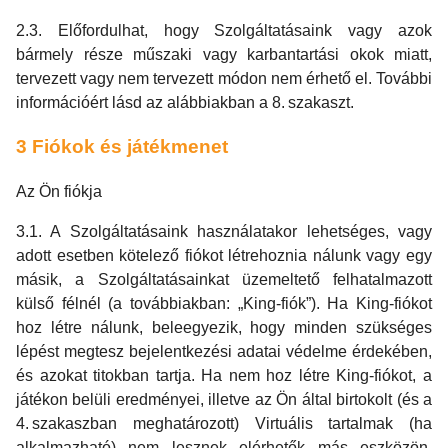
2.3. Előfordulhat, hogy Szolgáltatásaink vagy azok
bármely része műszaki vagy karbantartási okok miatt,
tervezett vagy nem tervezett módon nem érhető el. További
információért lásd az alábbiakban a 8. szakaszt.
3 Fiókok és játékmenet
Az Ön fiókja
3.1. A Szolgáltatásaink használatakor lehetséges, vagy
adott esetben kötelező fiókot létrehoznia nálunk vagy egy
másik, a Szolgáltatásainkat üzemeltető felhatalmazott
külső félnél (a továbbiakban: „King-fiók”). Ha King-fiókot
hoz létre nálunk, beleegyezik, hogy minden szükséges
lépést megtesz bejelentkezési adatai védelme érdekében,
és azokat titokban tartja. Ha nem hoz létre King-fiókot, a
játékon belüli eredményei, illetve az Ön által birtokolt (és a
4. szakaszban meghatározott) Virtuális tartalmak (ha
alkalmazható) nem lesznek elérhetők más eszközön,