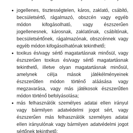
jogellenes, tisztességtelen, káros, zaklató, csábító,
becsületsértő, rágalmazó, obszcén vagy egyéb
módon kifogásolható, vagy észszerűen
jogellenesnek, károsnak, zaklatónak, csábítónak,
becsületsértőnek, rágalmazónak, obszcénnek vagy
egyéb módon kifogásolhatónak tekinthető;
toxikus és/vagy sértő magatartásnak minősül, vagy
észszerűen toxikus és/vagy sértő magatartásnak
tekinthető, illetve olyan magatartásnak minősül,
amelynek célja mások játékélményeinek
észszerűtlen módon történő aláásása vagy
megzavarása, vagy más játékosok észszerűtlen
módon történő befolyásolása;
más felhasználók személyes adatai ellen irányul
vagy bármilyen adatvédelmi jogot sért, vagy
észszerűen más felhasználók személyes adatai
ellen irányulónak vagy bármilyen adatvédelmi jogot
sértőnek tekinthető;