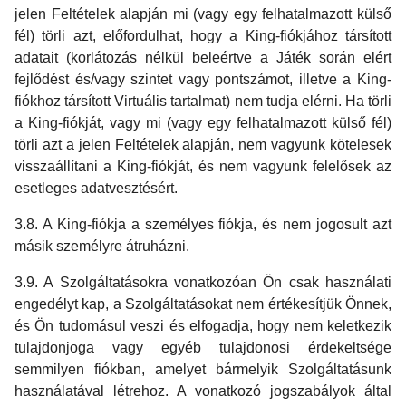
jelen Feltételek alapján mi (vagy egy felhatalmazott külső
fél) törli azt, előfordulhat, hogy a King-fiókjához társított
adatait (korlátozás nélkül beleértve a Játék során elért
fejlődést és/vagy szintet vagy pontszámot, illetve a King-
fiókhoz társított Virtuális tartalmat) nem tudja elérni. Ha törli
a King-fiókját, vagy mi (vagy egy felhatalmazott külső fél)
törli azt a jelen Feltételek alapján, nem vagyunk kötelesek
visszaállítani a King-fiókját, és nem vagyunk felelősek az
esetleges adatvesztésért.
3.8. A King-fiókja a személyes fiókja, és nem jogosult azt
másik személyre átruházni.
3.9. A Szolgáltatásokra vonatkozóan Ön csak használati
engedélyt kap, a Szolgáltatásokat nem értékesítjük Önnek,
és Ön tudomásul veszi és elfogadja, hogy nem keletkezik
tulajdonjoga vagy egyéb tulajdonosi érdekeltsége
semmilyen fiókban, amelyet bármelyik Szolgáltatásunk
használatával létrehoz. A vonatkozó jogszabályok által