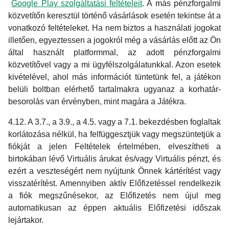
Google Play szolgáltatási feltételeit
. A más pénzforgalmi
közvetítőn keresztül történő vásárlások esetén tekintse át a
vonatkozó feltételeket. Ha nem biztos a használati jogokat
illetően, egyeztessen a jogokról még a vásárlás előtt az Ön
által használt platformmal, az adott pénzforgalmi
közvetítővel vagy a mi ügyfélszolgálatunkkal. Azon esetek
kivételével, ahol más információt tüntetünk fel, a játékon
belüli boltban elérhető tartalmakra ugyanaz a korhatár-
besorolás van érvényben, mint magára a Játékra.
4.12. A 3.7., a 3.9., a 4.5. vagy a 7.1. bekezdésben foglaltak
korlátozása nélkül, ha felfüggesztjük vagy megszüntetjük a
fiókját a jelen Feltételek értelmében, elveszítheti a
birtokában lévő Virtuális árukat és/vagy Virtuális pénzt, és
ezért a veszteségért nem nyújtunk Önnek kártérítést vagy
visszatérítést. Amennyiben aktív Előfizetéssel rendelkezik
a fiók megszűnésekor, az Előfizetés nem újul meg
automatikusan az éppen aktuális Előfizetési időszak
lejártakor.