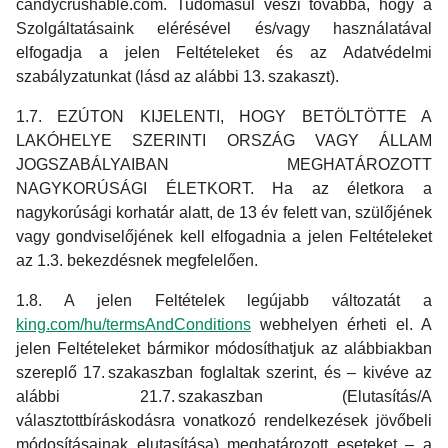
candycrushable.com. Tudomásul veszi továbbá, hogy a
Szolgáltatásaink elérésével és/vagy használatával
elfogadja a jelen Feltételeket és az Adatvédelmi
szabályzatunkat (lásd az alábbi 13. szakaszt).
1.7. EZÚTON KIJELENTI, HOGY BETÖLTÖTTE A
LAKÓHELYE SZERINTI ORSZÁG VAGY ÁLLAM
JOGSZABÁLYAIBAN MEGHATÁROZOTT
NAGYKORÚSÁGI ÉLETKORT. Ha az életkora a
nagykorúsági korhatár alatt, de 13 év felett van, szülőjének
vagy gondviselőjének kell elfogadnia a jelen Feltételeket
az 1.3. bekezdésnek megfelelően.
1.8. A jelen Feltételek legújabb változatát a
king.com/hu/termsAndConditions
webhelyen érheti el. A
jelen Feltételeket bármikor módosíthatjuk az alábbiakban
szereplő 17. szakaszban foglaltak szerint, és – kivéve az
alábbi 21.7. szakaszban (Elutasítás/A
választottbíráskodásra vonatkozó rendelkezések jövőbeli
módosításainak elutasítása) meghatározott eseteket – a