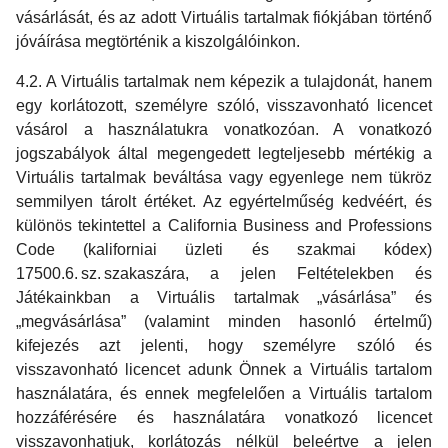
vásárlását, és az adott Virtuális tartalmak fiókjában történő
jóváírása megtörténik a kiszolgálóinkon.
4.2. A Virtuális tartalmak nem képezik a tulajdonát, hanem
egy korlátozott, személyre szóló, visszavonható licencet
vásárol a használatukra vonatkozóan. A vonatkozó
jogszabályok által megengedett legteljesebb mértékig a
Virtuális tartalmak beváltása vagy egyenlege nem tükröz
semmilyen tárolt értéket. Az egyértelműség kedvéért, és
különös tekintettel a California Business and Professions
Code (kaliforniai üzleti és szakmai kódex)
17500.6. sz. szakaszára, a jelen Feltételekben és
Játékainkban a Virtuális tartalmak „vásárlása” és
„megvásárlása” (valamint minden hasonló értelmű)
kifejezés azt jelenti, hogy személyre szóló és
visszavonható licencet adunk Önnek a Virtuális tartalom
használatára, és ennek megfelelően a Virtuális tartalom
hozzáférésére és használatára vonatkozó licencet
visszavonhatjuk, korlátozás nélkül beleértve a jelen