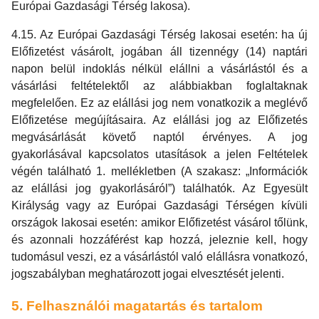
Európai Gazdasági Térség lakosa).
4.15. Az Európai Gazdasági Térség lakosai esetén: ha új
Előfizetést vásárolt, jogában áll tizennégy (14) naptári
napon belül indoklás nélkül elállni a vásárlástól és a
vásárlási feltételektől az alábbiakban foglaltaknak
megfelelően. Ez az elállási jog nem vonatkozik a meglévő
Előfizetése megújításaira. Az elállási jog az Előfizetés
megvásárlását követő naptól érvényes. A jog
gyakorlásával kapcsolatos utasítások a jelen Feltételek
végén található 1. mellékletben (A szakasz: „Információk
az elállási jog gyakorlásáról”) találhatók. Az Egyesült
Királyság vagy az Európai Gazdasági Térségen kívüli
országok lakosai esetén: amikor Előfizetést vásárol tőlünk,
és azonnali hozzáférést kap hozzá, jeleznie kell, hogy
tudomásul veszi, ez a vásárlástól való elállásra vonatkozó,
jogszabályban meghatározott jogai elvesztését jelenti.
5. Felhasználói magatartás és tartalom