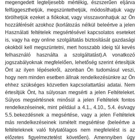
megengedett legteljesebb mértékig, észszerűen eljárva
felfüggeszthetjük, megszüntethetjük, módosíthatjuk vagy
törölhetjük ezeket a fiókokat, vagy visszavonhatjuk az Ön
hozzáférését azokhoz (korlátozás nélkül beleértve a jelen
Használati feltételek megsértésével kapcsolatos eseteket
is, vagy ha egy online szolgáltatás biztosítását gazdasági
okokból kell megszüntetni, mert hosszabb ideig túl kevés
felhasználó használta a szolgáltatást).A vonatkozó
jogszabályoknak megfelelően, lehetőség szerint értesítjük
Önt az ilyen lépésekről, azonban Ön tudomásul veszi,
hogy nem minden esetben állnak rendelkezésünkre az Ön
ehhez szükséges közvetlen kapcsolattartási adatai. Nem
értesítjük Önt, ha súlyosan megsérti a jelen Feltételeket.
Súlyos megsértésnek minősül a jelen Feltételek fontos
rendelkezéseinek, mint például a 4.1., 4.10., 5.4. és/vagy
5.5. bekezdésnek a megsértése, vagy a jelen Feltételek
más rendelkezéseinek ismételt megsértése (beleértve a
feltételeknek való folytatólagos nem megfelelést is az
előzetes figyelmeztetést követően). Amennyiben úgy