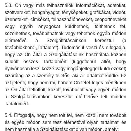
5.3. Ön vagy más felhasználók információkat, adatokat,
szoftvereket, hanganyagot, fényképeket, grafikákat, videót,
üzeneteket, címkéket, felhasználóneveket, csoportneveket
vagy egyéb anyagokat küldhetnek, tölthetnek fel,
közölhetnek, továbbíthatnak vagy tehetnek egyéb módon
elérhetővé a Szolgáltatásainkon keresztül (a
továbbiakban: „Tartalom”). Tudomásul veszi és elfogadja,
hogy az Ön által a Szolgáltatásaink használata közben
küldött összes Tartalomért (függetlenül attól, hogy
nyilvánosan teszi közzé vagy magánjelleggel küldi ezeket)
kizárólag az a személy felelős, aki a Tartalmat küldte. Ez
azt jelenti, hogy nem mi, hanem Ön felel teljes mértékben
az Ön által feltöltött, közölt, továbbított vagy egyéb módon
a Szolgáltatásainkon keresztül elérhetővé tett minden
Tartalomért.
5.4. Elfogadja, hogy nem tölt fel, nem közöl, nem továbbít
és egyéb módon sem tesz elérhetővé olyan tartalmat, és
nem használja a Szolgáltatásokat olyan módon, amely: