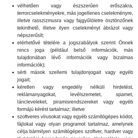
vélhetően vagy észszerűen erőszakra,
terrorcselekményekre, más jogellenes cselekményre,
illetve rasszizmusra vagy fajgyűlöletre ösztönzőnek
tekinthető, illetve ilyen cselekményt ábrázol vagy
népszerűsít;
elérhetővé tételére a jogszabályok szerint Önnek
nincs joga (például belső információk, más
tulajdonában lévő információk vagy bizalmas
információk);
sérti mások szellemi tulajdonjogait vagy egyéb
jogait;
kéretlen vagy engedély nélküli hirdetést,
reklámanyagokat, levélszemetet, spamet,
láncleveleket, piramisrendszereket vagy egyéb
formájú kérést tartalmaz; illetve
szoftveres vírusokat vagy egyéb számítógépes kódot,
fájlokat vagy olyan programot tartalmaz, amelynek
célja bármilyen számítógépes szoftver, hardver vagy