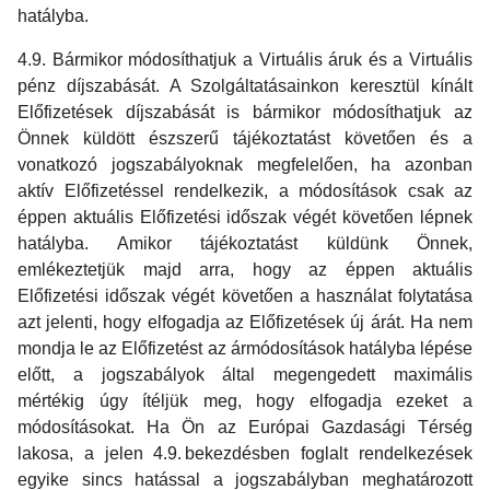
hatályba.
4.9. Bármikor módosíthatjuk a Virtuális áruk és a Virtuális
pénz díjszabását. A Szolgáltatásainkon keresztül kínált
Előfizetések díjszabását is bármikor módosíthatjuk az
Önnek küldött észszerű tájékoztatást követően és a
vonatkozó jogszabályoknak megfelelően, ha azonban
aktív Előfizetéssel rendelkezik, a módosítások csak az
éppen aktuális Előfizetési időszak végét követően lépnek
hatályba. Amikor tájékoztatást küldünk Önnek,
emlékeztetjük majd arra, hogy az éppen aktuális
Előfizetési időszak végét követően a használat folytatása
azt jelenti, hogy elfogadja az Előfizetések új árát. Ha nem
mondja le az Előfizetést az ármódosítások hatályba lépése
előtt, a jogszabályok által megengedett maximális
mértékig úgy ítéljük meg, hogy elfogadja ezeket a
módosításokat. Ha Ön az Európai Gazdasági Térség
lakosa, a jelen 4.9. bekezdésben foglalt rendelkezések
egyike sincs hatással a jogszabályban meghatározott