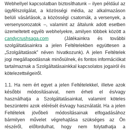
Webhellyel kapcsolatban biztosíthatunk – ilyen például az
ügyfélszolgálat, a közösségi média, az alkalmazáson
belüli vásárlások, a közösségi csatornák, a versenyek, a
versenysorozatok –, valamint az általunk adott esetben
üzemeltetett egyéb webhelyekre, amilyen többek között a
candycrushsaga.com
(Játékainkra és további
szolgáltatásainkra a jelen Feltételekben együttesen a
„Szolgáltatások” néven hivatkozunk). A jelen Feltételek
jogi megállapodásnak minősülnek, és fontos információkat
tartalmaznak a Szolgáltatásainkkal kapcsolatos jogairól és
kötelezettségeiről.
1.1. Ha nem ért egyet a jelen Feltételekkel, illetve azok
későbbi módosításaival, nem érheti el és/vagy
használhatja a Szolgáltatásainkat, valamint köteles
beszüntetni azok elérését és/vagy használatát. Ha a jelen
Feltételek jövőbeli módosításainak elfogadásához
bármilyen művelet végrehajtása szükséges az Ön
részéről, előfordulhat, hogy nem folytathatja a