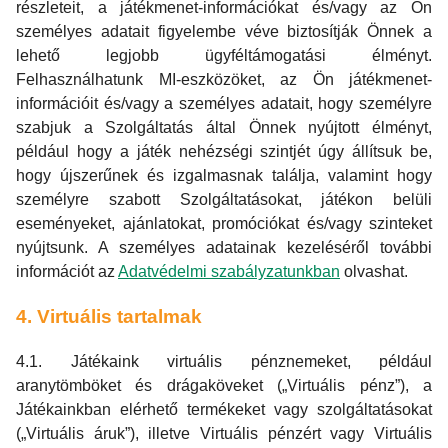
részleteit, a játékmenet-információkat és/vagy az Ön
személyes adatait figyelembe véve biztosítják Önnek a
lehető legjobb ügyféltámogatási élményt.
Felhasználhatunk MI-eszközöket, az Ön játékmenet-
információit és/vagy a személyes adatait, hogy személyre
szabjuk a Szolgáltatás által Önnek nyújtott élményt,
például hogy a játék nehézségi szintjét úgy állítsuk be,
hogy újszerűnek és izgalmasnak találja, valamint hogy
személyre szabott Szolgáltatásokat, játékon belüli
eseményeket, ajánlatokat, promóciókat és/vagy szinteket
nyújtsunk. A személyes adatainak kezeléséről további
információt az
Adatvédelmi szabályzatunkban
olvashat.
4. Virtuális tartalmak
4.1. Játékaink virtuális pénznemeket, például
aranytömböket és drágaköveket („Virtuális pénz”), a
Játékainkban elérhető termékeket vagy szolgáltatásokat
(„Virtuális áruk”), illetve Virtuális pénzért vagy Virtuális