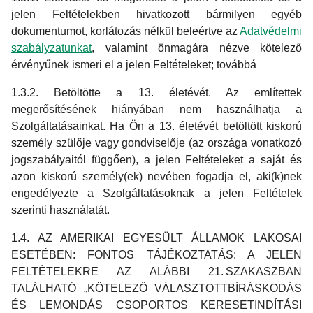
jelen Feltételekben hivatkozott bármilyen egyéb
dokumentumot, korlátozás nélkül beleértve az
Adatvédelmi
szabályzatunkat
, valamint önmagára nézve kötelező
érvényűnek ismeri el a jelen Feltételeket; továbbá
1.3.2. Betöltötte a 13. életévét. Az említettek
megerősítésének hiányában nem használhatja a
Szolgáltatásainkat. Ha Ön a 13. életévét betöltött kiskorú
személy szülője vagy gondviselője (az országa vonatkozó
jogszabályaitól függően), a jelen Feltételeket a saját és
azon kiskorú személy(ek) nevében fogadja el, aki(k)nek
engedélyezte a Szolgáltatásoknak a jelen Feltételek
szerinti használatát.
1.4. AZ AMERIKAI EGYESÜLT ÁLLAMOK LAKOSAI
ESETÉBEN: FONTOS TÁJÉKOZTATÁS: A JELEN
FELTÉTELEKRE AZ ALÁBBI 21. SZAKASZBAN
TALÁLHATÓ „KÖTELEZŐ VÁLASZTOTTBÍRÁSKODÁS
ÉS LEMONDÁS CSOPORTOS KERESETINDÍTÁSI