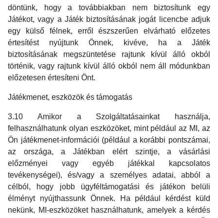
döntünk, hogy a továbbiakban nem biztosítunk egy
Játékot, vagy a Játék biztosításának jogát licencbe adjuk
egy külső félnek, erről észszerűen elvárható előzetes
értesítést nyújtunk Önnek, kivéve, ha a Játék
biztosításának megszüntetése rajtunk kívül álló okból
történik, vagy rajtunk kívül álló okból nem áll módunkban
előzetesen értesíteni Önt.
Játékmenet, eszközök és támogatás
3.10 Amikor a Szolgáltatásainkat használja,
felhasználhatunk olyan eszközöket, mint például az MI, az
Ön játékmenet-információi (például a korábbi pontszámai,
az országa, a Játékban elért szintje, a vásárlási
előzményei vagy egyéb játékkal kapcsolatos
tevékenységei), és/vagy a személyes adatai, abból a
célból, hogy jobb ügyféltámogatási és játékon belüli
élményt nyújthassunk Önnek. Ha például kérdést küld
nekünk, MI-eszközöket használhatunk, amelyek a kérdés