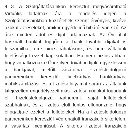
4.13. A Szolgáltatásainkon keresztül megvásárolható
Virtuális tartalmak ára a rendelés idején a
Szolgáltatásainkban közzétettek szerint érvényes, kivéve
azokat az eseteket, amikor egyértelmű hibáról van szó. Az
árak minden adót és díjat tartalmaznak. Az Ön által
használt banktól függően a bank további díjakat is
felszámíthat; erre nincs ráhatásunk, és nem vállalunk
felelősséget ezzel kapcsolatban. Ha nem biztos abban,
hogy vonatkoznak-e Önre ilyen további díjak, egyeztessen
a bankjával, mielőtt vásárolna. Fizetésfeldolgozó
partnereinken keresztül hitelkártyás, bankkártyás,
mobilszámlázási és a fizetési folyamat során az általunk
kifejezetten engedélyezett más fizetési módokat fogadunk
el. Fizetésfeldolgozó partnereink saját feltételeket
szabhatnak, és a fizetés előtt fontos ellenőriznie, hogy
elfogadja-e ezeket a feltételeket. Ha a fizetésfeldolgozó
partnereinken keresztül végrehajtott tranzakció sikertelen,
a vásárlás meghiúsul. A sikeres fizetési tranzakció