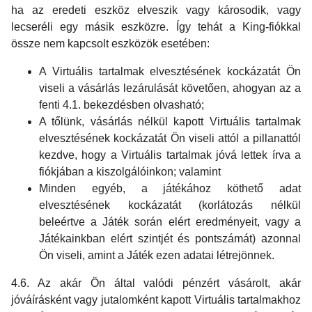
ha az eredeti eszköz elveszik vagy károsodik, vagy
lecseréli egy másik eszközre. Így tehát a King-fiókkal
össze nem kapcsolt eszközök esetében:
A Virtuális tartalmak elvesztésének kockázatát Ön
viseli a vásárlás lezárulását követően, ahogyan az a
fenti 4.1. bekezdésben olvasható;
A tőlünk, vásárlás nélkül kapott Virtuális tartalmak
elvesztésének kockázatát Ön viseli attól a pillanattól
kezdve, hogy a Virtuális tartalmak jóvá lettek írva a
fiókjában a kiszolgálóinkon; valamint
Minden egyéb, a játékához köthető adat
elvesztésének kockázatát (korlátozás nélkül
beleértve a Játék során elért eredményeit, vagy a
Játékainkban elért szintjét és pontszámát) azonnal
Ön viseli, amint a Játék ezen adatai létrejönnek.
4.6. Az akár Ön által valódi pénzért vásárolt, akár
jóváírásként vagy jutalomként kapott Virtuális tartalmakhoz