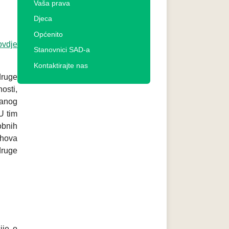
Vaša prava
Djeca
Općenito
ovdje
Stanovnici SAD-a
Kontaktirajte nas
druge
osti,
janog
U tim
obnih
ihova
druge
ije o