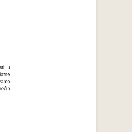
sti u
datne
ivamo
rećih