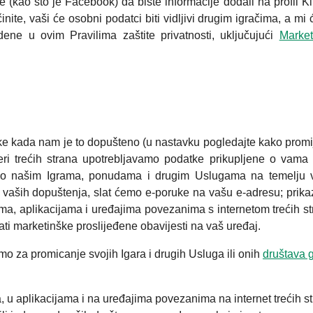
ne (kao što je Facebook) da biste informacije dodali na profil Kin
nite, vaši će osobni podatci biti vidljivi drugim igračima, a mi
dene u ovim Pravilima zaštite privatnosti, uključujući
Market
e kada nam je to dopušteno (u nastavku pogledajte kako promij
eri trećih strana upotrebljavamo podatke prikupljene o vama
i o našim Igrama, ponudama i drugim Uslugama na temelju 
ju vaših dopuštenja, slat ćemo e-poruke na vašu e-adresu; prikaz
a, aplikacijama i uređajima povezanima s internetom trećih st
slati marketinške proslijeđene obavijesti na vaš uređaj.
mo za promicanje svojih Igara i drugih Usluga ili onih
društava 
 u aplikacijama i na uređajima povezanima na internet trećih s