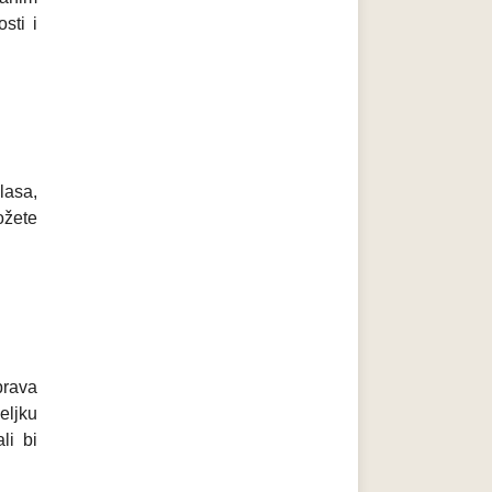
sti i
lasa,
ožete
prava
eljku
li bi