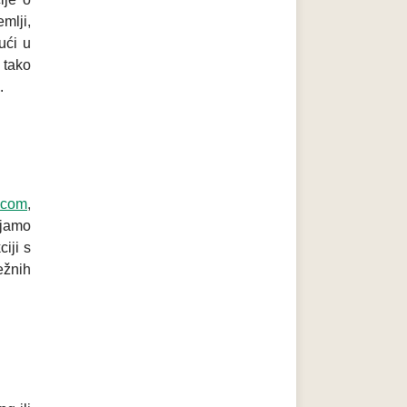
mlji,
ući u
 tako
.
g.com
,
ljamo
iji s
ežnih