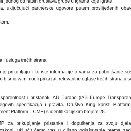
ili jednog od naših društava grupe u Igrama koje igrate
da, uključujući partnerske ugovore putem proslijeđenih obavi
štom.
 i usluga trećih strana.
nje prikupljaju i koriste informacije o vama za poboljšanje su
o bismo vam mogli prikazati relevantne oglase trećih strana u s
ansparentnost i pristanak IAB Europe (IAB Europe Transpare
ovih specifikacija i pravila. Društvo King koristi Platfor
ent Platform – CMP) s identifikacijskim brojem 28.
P za prikupljanje pristanka i dopuštenja za svoju djela
 zakoni, uključit ćemo vas u ciljano oglašavanje prema za