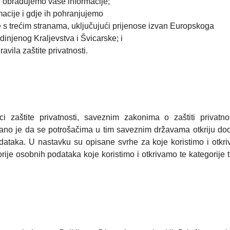
 obrađujemo vaše informacije;
acije i gdje ih pohranjujemo
je s trećim stranama, uključujući prijenose izvan Europskoga
injenog Kraljevstva i Švicarske; i
vila zaštite privatnosti.
i zaštite privatnosti, saveznim zakonima o zaštiti privatno
no je da se potrošačima u tim saveznim državama otkriju do
odataka. U nastavku su opisane svrhe za koje koristimo i otkr
ije osobnih podataka koje koristimo i otkrivamo te kategorije t