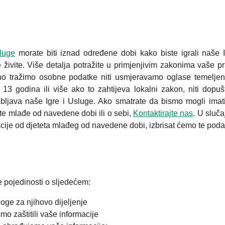
luge
morate biti iznad određene dobi kako biste igrali naše I
e živite. Više detalja potražite u primjenjivim zakonima vaše p
rno tražimo osobne podatke niti usmjeravamo oglase temelje
 godina ili više ako to zahtijeva lokalni zakon, niti dopu
java naše Igre i Usluge. Ako smatrate da bismo mogli imati
ete mlađe od navedene dobi ili o sebi,
Kontaktirajte nas
. U sluča
ije od djeteta mlađeg od navedene dobi, izbrisat ćemo te poda
se pojedinosti o sljedećem:
loge za njihovo dijeljenje
 zaštitili vaše informacije