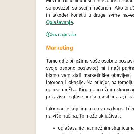
Možete odlučiti koristiti mrežu treće stra
se povezali sa svojim računom. Ako to uči
ih također koristiti u druge svrhe nave
Oglašavanje
.
Saznajte više
Marketing
Tamo gdje bilježimo vaše osobne postavk
svoje osobne postavke) mi i naši partn
bismo vam slali marketinške obavijest
interesa i lokacije. Na primjer, na temel
oglase društva King na mrežnim stranicam
prikazivati oglase unutar naših igara; ili 
Informacije koje imamo o vama koristit će
na više načina. To može uključivati:
oglašavanje na mrežnim stranicama,