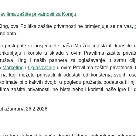
vilima zaštite privatnosti za Koreju.
ing, ova Politika zaštite privatnosti ne primjenjuje se na vas,
andidata.
im pristupate ili posjećujete naša Mrežna mjesta ili koristite 
ikupljaju i koriste u skladu s ovim Pravilima zaštite privatn
društva King i naših partnera za oglašavanje u svrhu cil
ma
Marketing
i
Oglašavanje
u ovim Pravilima zaštite privatnosti. 
a koji možete prihvatiti ili odustati od korištenja svojih os
o imate bilo kakvih dvojbi u pogledu pružanja podataka ili nj
a zaštite privatnosti, ne biste trebali koristiti naše Igre ili 
put ažurirana 26.2.2026.
naše Igre ili koristite naše druge Usluge, prikupljamo informac