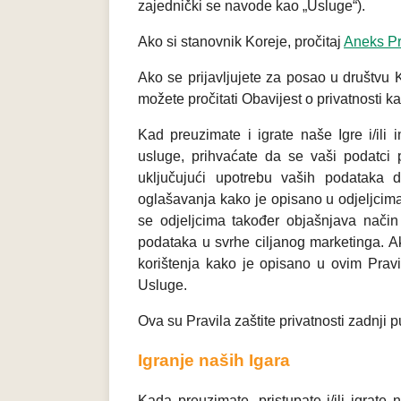
zajednički se navode kao „Usluge“).
Ako si stanovnik Koreje, pročitaj
Aneks Pra
Ako se prijavljujete za posao u društvu K
možete pročitati Obavijest o privatnosti k
Kad preuzimate i igrate naše Igre i/ili 
usluge, prihvaćate da se vaši podatci pr
uključujući upotrebu vaših podataka 
oglašavanja kako je opisano u odjeljci
se odjeljcima također objašnjava način n
podataka u svrhe ciljanog marketinga. Ak
korištenja kako je opisano u ovim Pravilim
Usluge.
Ova su Pravila zaštite privatnosti zadnji 
Igranje naših Igara
Kada preuzimate, pristupate i/ili igrate 