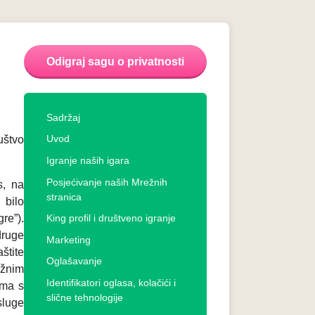
Odigraj sagu o privatnosti
Sadržaj
Uvod
uštvo
Igranje naših igara
Posjećivanje naših Mrežnih
s, na
stranica
 bilo
re”).
King profil i društveno igranje
druge
Marketing
štite
Oglašavanje
ežnim
Identifikatori oglasa, kolačići i
ima s
slične tehnologije
sluge