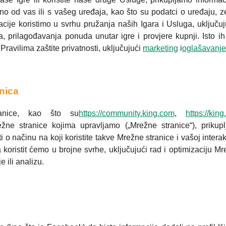
o od vas ili s vašeg uređaja, kao što su podatci o uređaju, ze
macije koristimo u svrhu pružanja naših Igara i Usluga, uključuj
a, prilagođavanja ponuda unutar igre i provjere kupnji. Isto ih
ravilima zaštite privatnosti, uključujući
marketing
i
oglašavanje
nica
anice, kao što su
https://community.king.com
,
https://kin
ne stranice kojima upravljamo („Mrežne stranice“), prikup
 o načinu na koji koristite takve Mrežne stranice i vašoj interakc
koristit ćemo u brojne svrhe, uključujući rad i optimizaciju Mr
e ili analizu.