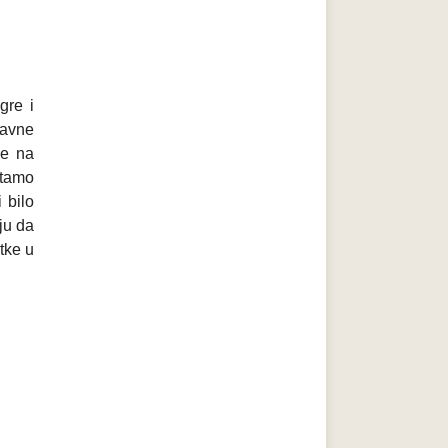
gre i
ravne
ne na
štamo
 bilo
ju da
tke u