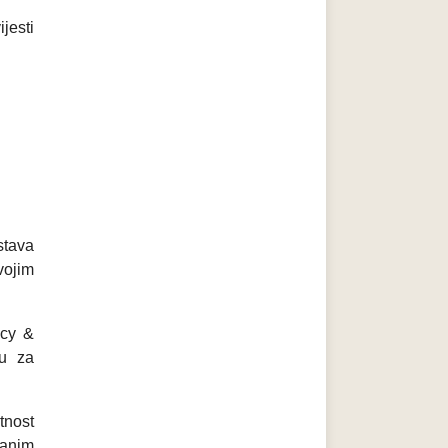
jesti
stava
vojim
ncy &
mu za
tnost
danim