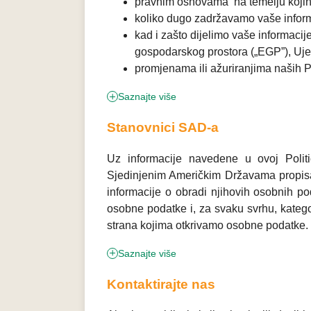
pravnim osnovama na temelju kojih
koliko dugo zadržavamo vaše inform
kad i zašto dijelimo vaše informaci
gospodarskog prostora („EGP”), Ujed
promjenama ili ažuriranjima naših Pra
Saznajte više
Stanovnici SAD-a
Uz informacije navedene u ovoj Politic
Sjedinjenim Američkim Državama propisa
informacije o obradi njihovih osobnih p
osobne podatke i, za svaku svrhu, kategor
strana kojima otkrivamo osobne podatke.
Saznajte više
Kontaktirajte nas