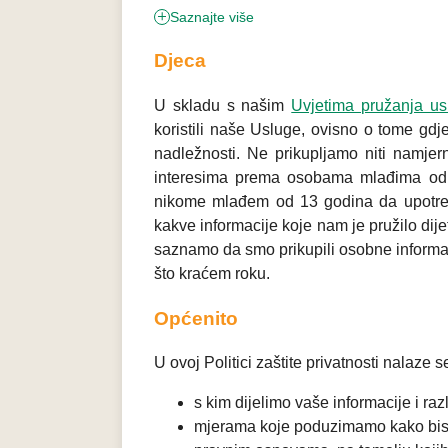
Saznajte više
Djeca
U skladu s našim
Uvjetima pružanja us
koristili naše Usluge, ovisno o tome gdj
nadležnosti. Ne prikupljamo niti namje
interesima prema osobama mlađima od 13
nikome mlađem od 13 godina da upotrebl
kakve informacije koje nam je pružilo dij
saznamo da smo prikupili osobne informac
što kraćem roku.
Općenito
U ovoj Politici zaštite privatnosti nalaze 
s kim dijelimo vaše informacije i raz
mjerama koje poduzimamo kako bismo