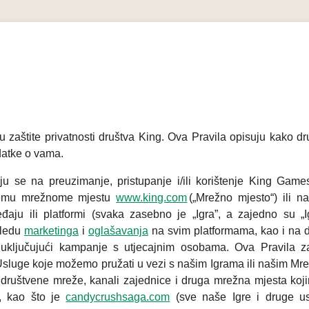
u zaštite privatnosti društva King. Ova Pravila opisuju kako dr
odatke o vama.
uju se na preuzimanje, pristupanje i/ili korištenje King Game
ašemu mrežnome mjestu
www.king.com
(„Mrežno mjesto“) ili na
u ili platformi (svaka zasebno je „Igra”, a zajedno su „Ig
gledu
marketinga
i
oglašavanja
na svim platformama, kao i na 
ljučujući kampanje s utjecajnim osobama. Ova Pravila za
e Usluge koje možemo pružati u vezi s našim Igrama ili našim Mr
 društvene mreže, kanali zajednice i druga mrežna mjesta koj
, kao što je
candycrushsaga.com
(sve naše Igre i druge u