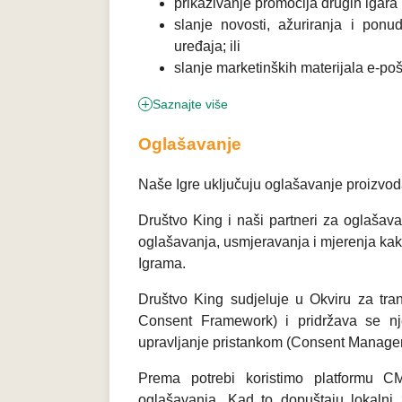
prikazivanje promocija drugih igara 
slanje novosti, ažuriranja i ponu
uređaja; ili
slanje marketinških materijala e-po
Saznajte više
Oglašavanje
Naše Igre uključuju oglašavanje proizvoda
Društvo King i naši partneri za oglašava
oglašavanja, usmjeravanja i mjerenja kak
Igrama.
Društvo King sudjeluje u Okviru za tr
Consent Framework) i pridržava se njeg
upravljanje pristankom (Consent Managem
Prema potrebi koristimo platformu CM
oglašavanja. Kad to dopuštaju lokalni