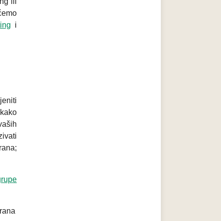
g ili
 ćemo
ing
i
eniti
 kako
vaših
ivati
rana;
grupe
trana