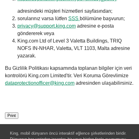
adresindeki müşteri hizmetleri sayfasından;
sorularınız varsa lütfen
SSS
bölümüne başvurun;
privacy@support.king.com
adresine e-posta
göndererek veya
King.com Ltd of Level 3 Valetta Buildings, TRIQ
NOFS IN-NHAR, Valetta, VLT 1103, Malta adresine
yazarak.
Bu Gizlilik Politikası kapsamında toplanan bilgiler için veri
kontrolörü King.com Limited'tir. Veri Koruma Görevlimize
dataprotectionofficer@king.com
adresinden ulaşabilirsiniz.
Print
King, mobil dünyanın öncü interaktif eğlence şirketlerinden biridir.