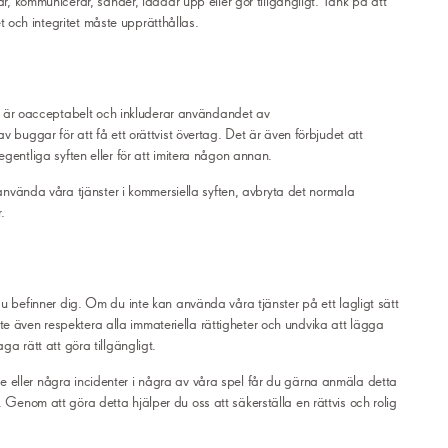
kar, kommunicerar, sänder, laddar upp eller gör tillgängligt. Tänk på att
och integritet måste upprätthållas.
Fusk är oacceptabelt och inkluderar användandet av
v buggar för att få ett orättvist övertag. Det är även förbjudet att
egentliga syften eller för att imitera någon annan.
, använda våra tjänster i kommersiella syften, avbryta det normala
.
du befinner dig. Om du inte kan använda våra tjänster på ett lagligt sätt
 även respektera alla immateriella rättigheter och undvika att lägga
ga rätt att göra tillgängligt.
 eller några incidenter i några av våra spel får du gärna anmäla detta
. Genom att göra detta hjälper du oss att säkerställa en rättvis och rolig