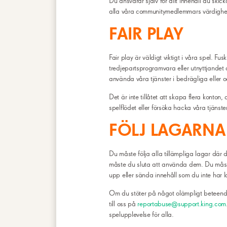
Du ansvarar själv för allt innehåll du skic
alla våra communitymedlemmars värdighet 
FAIR PLAY
Fair play är väldigt viktigt i våra spel. 
tredjepartsprogramvara eller utnyttjandet a
använda våra tjänster i bedrägliga eller o
Det är inte tillåtet att skapa flera konton
spelflödet eller försöka hacka våra tjänster
FÖLJ LAGARNA
Du måste följa alla tillämpliga lagar där 
måste du sluta att använda dem. Du måste
upp eller sända innehåll som du inte har la
Om du stöter på något olämpligt beteende
till oss på
reportabuse@support.king.com
spelupplevelse för alla.