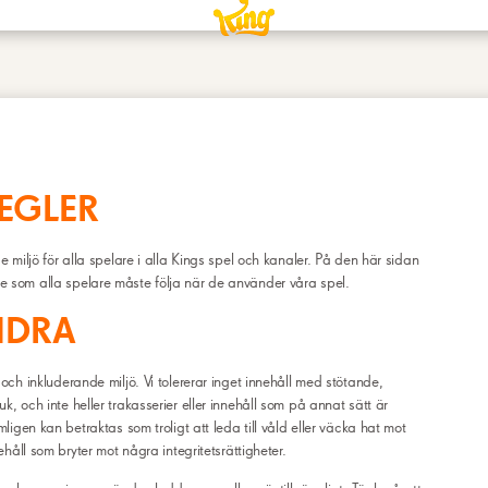
EGLER
de miljö för alla spelare i alla Kings spel och kanaler. På den här sidan
e som alla spelare måste följa när de använder våra spel.
NDRA
 och inkluderande miljö. Vi tolererar inget innehåll med stötande,
k, och inte heller trakasserier eller innehåll som på annat sätt är
mligen kan betraktas som troligt att leda till våld eller väcka hat mot
nehåll som bryter mot några integritetsrättigheter.