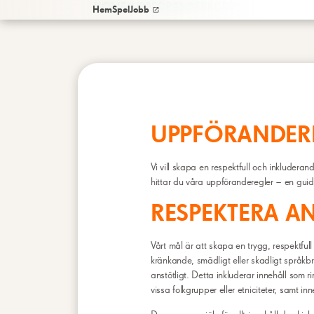
/
HOME
UPPFÖRANDEREGLER
Hem
Spel
Jobb
UPPFÖRANDER
Vi vill skapa en respektfull och inkluderan
hittar du våra uppföranderegler – en guid
RESPEKTERA A
Vårt mål är att skapa en trygg, respektfull
kränkande, smädligt eller skadligt språkbru
anstötligt. Detta inkluderar innehåll som ri
vissa folkgrupper eller etniciteter, samt in