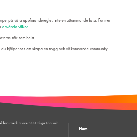
mpel på våra uppföranderegler, inte en uttömmande lista. För mer
ga
användarvillkor
.
teras när som helst.
att du hjälper oss att skapa en trygg och välkomnande community.
 har utvecklat över 200 roliga titlar och
Hem