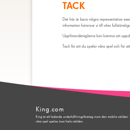
TACK
Det här är bara några representativa exe
information hänvisar vi till våra fullständi
Uppförandereglerna kan komma att uppda
Tack för att du spelar våra spel och för 
King.com
King är ett ledande underhållningsföretag inom den mobila världen. Vi
våra spel spelas över hela världen.