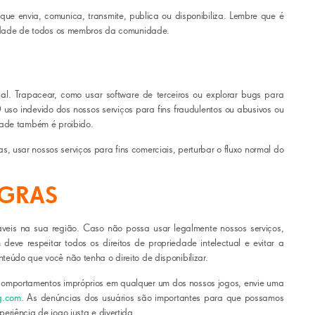
que envia, comunica, transmite, publica ou disponibiliza. Lembre que é
nidade de todos os membros da comunidade.
cial. Trapacear, como usar software de terceiros ou explorar bugs para
O uso indevido dos nossos serviços para fins fraudulentos ou abusivos ou
dade também é proibido.
s, usar nossos serviços para fins comerciais, perturbar o fluxo normal do
EGRAS
áveis na sua região. Caso não possa usar legalmente nossos serviços,
eve respeitar todos os direitos de propriedade intelectual e evitar a
eúdo que você não tenha o direito de disponibilizar.
comportamentos impróprios em qualquer um dos nossos jogos, envie uma
g.com
. As denúncias dos usuários são importantes para que possamos
riência de jogo justa e divertida.