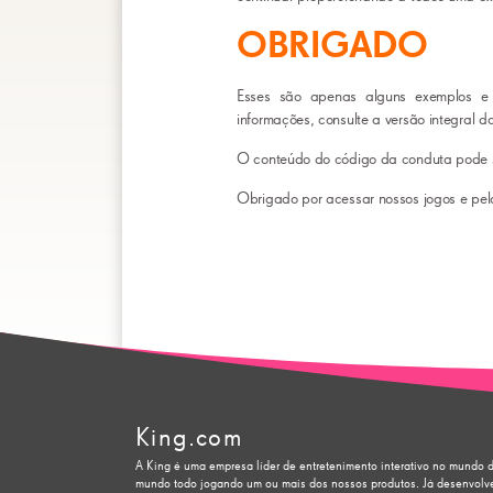
OBRIGADO
Esses são apenas alguns exemplos e
informações, consulte a versão integral d
O conteúdo do código da conduta pode s
Obrigado por acessar nossos jogos e pe
King.com
A King é uma empresa líder de entretenimento interativo no mundo 
mundo todo jogando um ou mais dos nossos produtos. Já desenvol