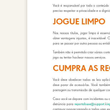
Você é responsável por todo o conteúdo 
preciso respeitar a privacidade e a dig
JOGUE LIMPO
Nos nossos títulos, jogar limpo é essen
obter vantagens injustas, é inaceitável. 
para se passar por outra pessoa ou enti
Também não é permitido criar várias conta
jogo ou tentar hackear nossos serviços.
CUMPRA AS R
Você deve obedecer todas as leis aplic
deve parar de acessá-los. Você também d
postagem ou transmissão de qualquer cont
Caso você se depare com incidentes ou 
denúncia para
reportabuse@support.kin
continuar proporcionando a todos uma expe