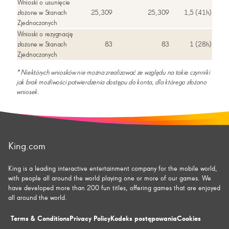
Wnioski o usunięcie
złożone w Stanach
25,309
25,309
1,5 (41h)
Zjednoczonych
Wnioski o rezygnację
złożone w Stanach
83
83
1 (28h)
Zjednoczonych
* Niektórych wniosków nie można zrealizować ze względu na takie czynniki
jak brak możliwości potwierdzenia dostępu do konta, dla którego złożono
wniosek.
King.com
King is a leading interactive entertainment company for the mobile world,
with people all around the world playing one or more of our games. We
have developed more than 200 fun titles, offering games that are enjoyed
all around the world.
Terms & Conditions
Privacy Policy
Kodeks postępowania
Cookies