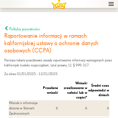
/
HOME
TRANSFER PERSONAL INFO
Navi
men
bur
icon
Polityka prywatności
Raportowanie informacji w ramach
kalifornijskiej ustawy o ochronie danych
osobowych (CCPA)
Poniższa tabela przedstawia zasady raportowania informacji wymaganych przez
kalifornijski kodeks rozporządzeń, tytuł prawny 11 § 999.317.
Za okres 01/01/2025 - 12/31/2025:
Wnioski
Średni czas
Przesłane
zrealizowane w
odpowiedzi w
wnioski
całości lub w
dniach
części*
Wnioski o informacje
złożone w Stanach
6
6
6
Zjednoczonych