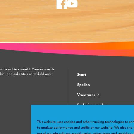
facebook
youtube
oor de mobiele wereld. Mensen over de
an 200 leuke titels ontwikkeld waar
Start
Spellen
Vacatures
Bedrijf en media
Klantenservice
This website uses cookies and other tracking technologies to e
Community
to analyze performance and traffic on our website. We also shar
use of our site with our social media, advertising and analytics 