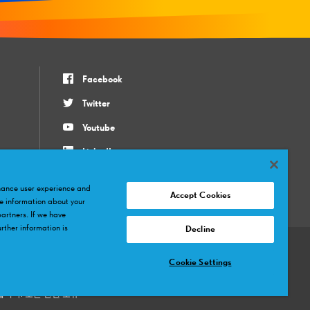
Facebook
Twitter
Youtube
LinkedIn
Instagram
nhance user experience and
Accept Cookies
e information about your
partners. If we have
rther information is
Decline
Cookie Settings
mână
Slovenský
Magyar
русский
Bahasa Indonesia
Tiếng Việt
ภาษาไทย
 상표입니다. 모든 판권 소유