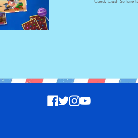
Candy Crush Solitaire t
facebook
twitter
instagram
youtube