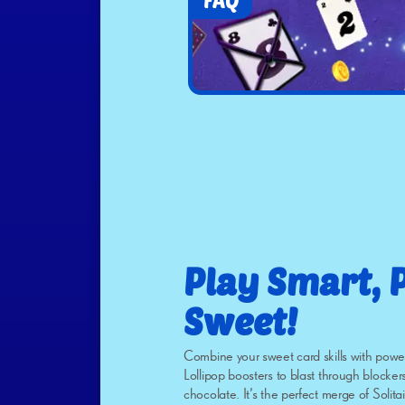
FAQ
Play Smart, 
Sweet!
Combine your sweet card skills with pow
Lollipop boosters to blast through blockers
chocolate. It’s the perfect merge of Solita