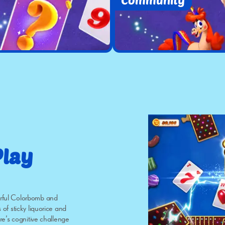
Community
Play
erful Colorbomb and
 of sticky liquorice and
ire’s cognitive challenge