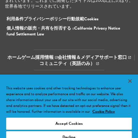
まれています。これまでに開発したタイトルは200以上にのぼり、
世界各地でリリースされています。
利用条件
プライバシーポリシー
行動規範
Cookies
個人情報の​販売・​共有を​拒否する
California Privacy Notice
fund Settlement Law
ホーム
ゲーム
採用情報
会社情報＆メディア
サポート窓口
コミュニティ（英語のみ）
Facebook
Twitter
Youtube
LinkedIn
Instagram
This website uses cookies and other tracking technologies to enhance user
experience and to analyze performance and traffic on our website. We also
share information about your use of our site with our social media, advertising
and analytics partners. If we have detected an opt-out preference signal then it
will be honored. Further information is available in our
Cookie Policy
Accept Cookies
© 2026 King.com Ltd. King, the King crown logo, the game names
and related marks are trade marks of King.com Ltd or related entities.
All rights reserved
Decline