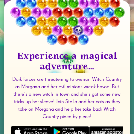
Experience a magical
adventure…
Dark forces are threatening to overrun Witch Country
as Morgana and her evil minions wreak havoc. But
there’s a new witch in town and she’s got some new
tricks up her sleeve! Join Stella and her cats as they
take on Morgana and help her take back Witch
Country piece by piece!