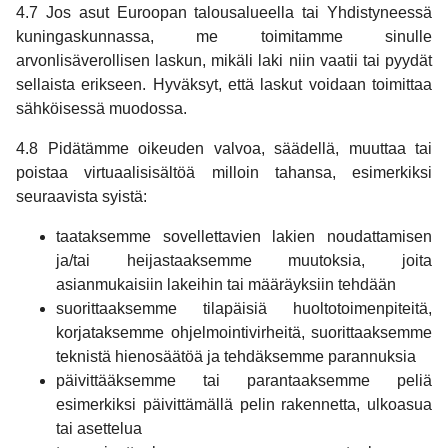
4.7 Jos asut Euroopan talousalueella tai Yhdistyneessä
kuningaskunnassa, me toimitamme sinulle
arvonlisäverollisen laskun, mikäli laki niin vaatii tai pyydät
sellaista erikseen. Hyväksyt, että laskut voidaan toimittaa
sähköisessä muodossa.
4.8 Pidätämme oikeuden valvoa, säädellä, muuttaa tai
poistaa virtuaalisisältöä milloin tahansa, esimerkiksi
seuraavista syistä:
taataksemme sovellettavien lakien noudattamisen
ja/tai heijastaaksemme muutoksia, joita
asianmukaisiin lakeihin tai määräyksiin tehdään
suorittaaksemme tilapäisiä huoltotoimenpiteitä,
korjataksemme ohjelmointivirheitä, suorittaaksemme
teknistä hienosäätöä ja tehdäksemme parannuksia
päivittääksemme tai parantaaksemme peliä
esimerkiksi päivittämällä pelin rakennetta, ulkoasua
tai asettelua