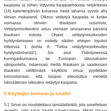
kaupasta ja siihen liittyvistä kauppaehdoista neljäntoista
(14) kalenteripäivän kuluessa mistä tahansa syystä alla
olevan mukaisesti. Oikeus vetäytyä kaupasta ei koske
voimassa olevien tilauksien uusimista.
Vetäytymisoikeutesi astuu voimaan seuraavana päivänä
tilauksen ostosta. Ohjeet vetäytymisoikeuden
hyödyntämiseen on esitetty näiden ehtojen lopuksi
liitteessä 1 (kohta A: ”Tietoa vetäytymisoikeuden
hyödyntämisestä”). Jos asut Yhdistyneessä
kuningaskunnassa tai Euroopan talousalueen
ulkopuolella, ostaessasi meiltä tilauksen ja saadessasi
tilauksen välittömästi käyttöösi sinua pyydetään
tunnustamaan, että kaupan toteuduttua menetät
lakisääteisen oikeutesi vetäytyä kaupasta.
5 Käyttäjän toiminta ja sisältö
5.1 Sinun on noudatettava lainsäädäntöä, jota sovelletaan
alueella, jolta käsin käytät palvelujamme. Mikäli sinuun