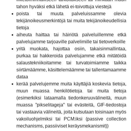
tahon hyväksi etkä lähetä ei-toivottuja viestejä
poista tai muuta palveluissamme olevia
tekijänoikeusmerkintöjä tai muita tekijänoikeudellisia
tietoja
aiheuta haittaa tai häiriötä palveluillemme etkä
palvelujamme tarjoaville palvelimille tai tietoverkoille
yritä muokata, hajottaa osiin, takaisinmallintaa,
purkaa tai hakkeroida palvelujamme etkä mitätöidä
salaustekniikoitamme tai turvatoimiamme taikka
siirtämäämme, käsittelemäämme tai tallentamaamme
dataa
kerää palvelujemme muita käyttäjiä koskevia tietoja,
muun muassa henkilötietoja tai muita tietoja
(esimerkiksi lataamalla tiedonkeruuvälineitä, muun
muassa ”pikselitageja” tai evästeitä, GIF-tiedostoja
tai vastaavia välineitä, joita kutsutaan toisinaan myös
vakoiluohjelmiksi tai PCM:iksi (passive collection
mechanisms, passiiviset keräysmekanismit))