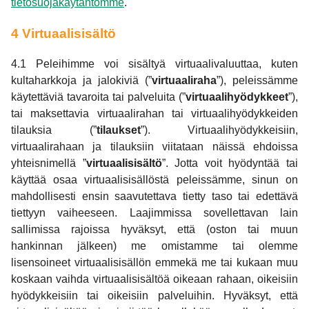
tietosuojakäytäntömme
.
4 Virtuaalisisältö
4.1 Peleihimme voi sisältyä virtuaalivaluuttaa, kuten
kultaharkkoja ja jalokiviä (”
virtuaaliraha
”), peleissämme
käytettäviä tavaroita tai palveluita (”
virtuaalihyödykkeet
”),
tai maksettavia virtuaalirahan tai virtuaalihyödykkeiden
tilauksia (”
tilaukset
”). Virtuaalihyödykkeisiin,
virtuaalirahaan ja tilauksiin viitataan näissä ehdoissa
yhteisnimellä ”
virtuaalisisältö
”. Jotta voit hyödyntää tai
käyttää osaa virtuaalisisällöstä peleissämme, sinun on
mahdollisesti ensin saavutettava tietty taso tai edettävä
tiettyyn vaiheeseen. Laajimmissa sovellettavan lain
sallimissa rajoissa hyväksyt, että (oston tai muun
hankinnan jälkeen) me omistamme tai olemme
lisensoineet virtuaalisisällön emmekä me tai kukaan muu
koskaan vaihda virtuaalisisältöä oikeaan rahaan, oikeisiin
hyödykkeisiin tai oikeisiin palveluihin. Hyväksyt, että