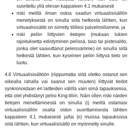
suoritettu yllä olevan kappaleen 4.1 mukaisesti
riski meiltä ilman ostoa saadun virtuaalisisällön
menetyksestä on sinulla siitä hetkestä lähtien, kun
virtuaalisisältö on siirretty tilillesi palvelimillamme, ja
riski peliin liittyvien tietojen (mukaan lukien
rajoituksetta edistyminen pelissä, taso tai pistesaldo,
jonka olet saavuttanut peleissämme) on sinulla siitä
hetkestä lähtien, kun kyseinen peliin liittyvä tieto on
luotu.
4.6 Virtuaalisisältöön (riippumatta siitä oletko ostanut sen
oikealla rahalla vai saanut sen muuten) liittyvät tiedot
synkronoidaan eri laitteiden välillä vain siinä tapauksessa,
että olet yhdistänyt pelisi King-tiliin. Näin ollen riski näiden
tietojen menettämisestä on sinulla (i) meiltä ostamasi
virtuaalisisällön osalta oston suorittamisesta lähtien
kappaleen 4.1 mukaisesti ja/tai (ii) muissa tapauksissa
siitä lähtien, kun virtuaalisisältö on myönnetty sinulle.