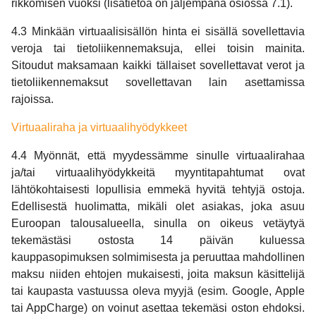
rikkomisen vuoksi (lisätietoa on jäljempänä osiossa 7.1).
4.3 Minkään virtuaalisisällön hinta ei sisällä sovellettavia
veroja tai tietoliikennemaksuja, ellei toisin mainita.
Sitoudut maksamaan kaikki tällaiset sovellettavat verot ja
tietoliikennemaksut sovellettavan lain asettamissa
rajoissa.
Virtuaaliraha ja virtuaalihyödykkeet
4.4 Myönnät, että myydessämme sinulle virtuaalirahaa
ja/tai virtuaalihyödykkeitä myyntitapahtumat ovat
lähtökohtaisesti lopullisia emmekä hyvitä tehtyjä ostoja.
Edellisestä huolimatta, mikäli olet asiakas, joka asuu
Euroopan talousalueella, sinulla on oikeus vetäytyä
tekemästäsi ostosta 14 päivän kuluessa
kauppasopimuksen solmimisesta ja peruuttaa mahdollinen
maksu niiden ehtojen mukaisesti, joita maksun käsittelijä
tai kaupasta vastuussa oleva myyjä (esim. Google, Apple
tai AppCharge) on voinut asettaa tekemäsi oston ehdoksi.