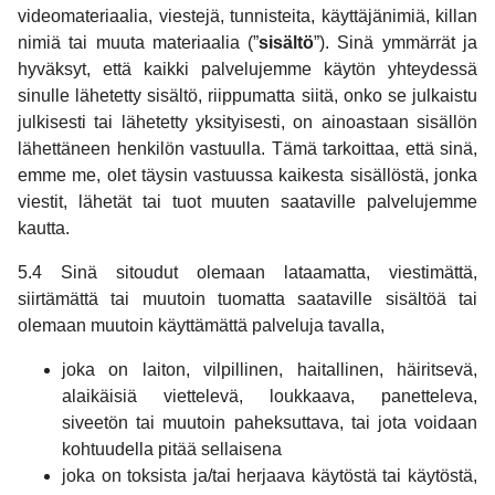
videomateriaalia, viestejä, tunnisteita, käyttäjänimiä, killan
nimiä tai muuta materiaalia (”
sisältö
”). Sinä ymmärrät ja
hyväksyt, että kaikki palvelujemme käytön yhteydessä
sinulle lähetetty sisältö, riippumatta siitä, onko se julkaistu
julkisesti tai lähetetty yksityisesti, on ainoastaan sisällön
lähettäneen henkilön vastuulla. Tämä tarkoittaa, että sinä,
emme me, olet täysin vastuussa kaikesta sisällöstä, jonka
viestit, lähetät tai tuot muuten saataville palvelujemme
kautta.
5.4 Sinä sitoudut olemaan lataamatta, viestimättä,
siirtämättä tai muutoin tuomatta saataville sisältöä tai
olemaan muutoin käyttämättä palveluja tavalla,
joka on laiton, vilpillinen, haitallinen, häiritsevä,
alaikäisiä viettelevä, loukkaava, panetteleva,
siveetön tai muutoin paheksuttava, tai jota voidaan
kohtuudella pitää sellaisena
joka on toksista ja/tai herjaava käytöstä tai käytöstä,