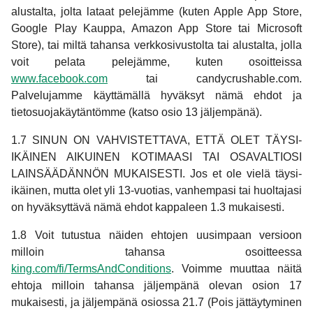
alustalta, jolta lataat pelejämme (kuten Apple App Store,
Google Play Kauppa, Amazon App Store tai Microsoft
Store), tai miltä tahansa verkkosivustolta tai alustalta, jolla
voit pelata pelejämme, kuten osoitteissa
www.facebook.com
tai candycrushable.com.
Palvelujamme käyttämällä hyväksyt nämä ehdot ja
tietosuojakäytäntömme (katso osio 13 jäljempänä).
1.7 SINUN ON VAHVISTETTAVA, ETTÄ OLET TÄYSI-
IKÄINEN AIKUINEN KOTIMAASI TAI OSAVALTIOSI
LAINSÄÄDÄNNÖN MUKAISESTI. Jos et ole vielä täysi-
ikäinen, mutta olet yli 13-vuotias, vanhempasi tai huoltajasi
on hyväksyttävä nämä ehdot kappaleen 1.3 mukaisesti.
1.8 Voit tutustua näiden ehtojen uusimpaan versioon
milloin tahansa osoitteessa
king.com/fi/TermsAndConditions
. Voimme muuttaa näitä
ehtoja milloin tahansa jäljempänä olevan osion 17
mukaisesti, ja jäljempänä osiossa 21.7 (Pois jättäytyminen