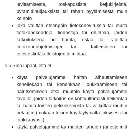
levittämisestä, roskapostista, ketjukirjeistä,
pyramidihuijauksista tai rahan pyytämisestä muin
keinoin
joka välittää eteenpäin tietokoneviruksia tai muita
tietokonekoodeja, tiedostoja tai ohjelmia, joiden
tarkoituksena on häiritä, estää tai rajoittaa
tietokoneohjelmistojen tai laitteistojen tai
televiestintälaitteistojen toimintaa.
5.5 Sinä lupaat, että et
käytä palvelujamme haitan aiheuttamiseen
kenellekään tai kenenkään loukkaamiseen tai
häiritsemiseen etkä muutoin käytä palvelujamme
tavoilla, joiden tarkoitus on kohtuuttomasti heikentää
tai häiritä toisten pelikokemusta tai vaikuttaa muihin
pelaajiin (mukaan lukien käyttäytymällä toksisesti tai
loukkaavasti)
käytä palvelujamme tai muiden tahojen järjestelmiä