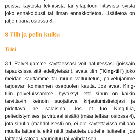
poissa käytöstä teknisistä tai ylläpitoon liittyvistä syistä
joko ennakoidusti tai ilman ennakkotietoa. Lisätietoa on
jäljempänä osiossa 8.
3 Tilit ja pelin kulku
Tilisi
3.1 Palvelujamme käyttäessäsi voit halutessasi (joissain
tapauksissa sitä edellytetään), avata tilin (”
King-tili
”) joko
meidän kauttamme tai muun valtuutetun, palvelujamme
tarjoavan kolmannen osapuolen kautta. Jos avaat King-
tilin palveluissamme, hyväksyt, että sinun on kaikin
tarvittavin keinoin suojattava kirjautumistietojasi ja
pidettävä ne salaisina. Jos et luo King-tiliä,
peliedistymisesi ja virtuaalisisältö (määritellään osiossa 4),
jota sinulla (mahdollisesti) on, ei ole käytettävissä millään
muulla laitteella eikä niitä palauteta uudelle laitteelle, jos
laitteesi katoaa, vaurioituu tai vaihdat sen.