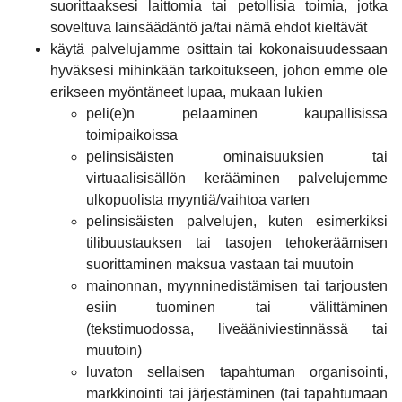
suorittaaksesi laittomia tai petollisia toimia, jotka
soveltuva lainsäädäntö ja/tai nämä ehdot kieltävät
käytä palvelujamme osittain tai kokonaisuudessaan
hyväksesi mihinkään tarkoitukseen, johon emme ole
erikseen myöntäneet lupaa, mukaan lukien
peli(e)n pelaaminen kaupallisissa
toimipaikoissa
pelinsisäisten ominaisuuksien tai
virtuaalisisällön kerääminen palvelujemme
ulkopuolista myyntiä/vaihtoa varten
pelinsisäisten palvelujen, kuten esimerkiksi
tilibuustauksen tai tasojen tehokeräämisen
suorittaminen maksua vastaan tai muutoin
mainonnan, myynninedistämisen tai tarjousten
esiin tuominen tai välittäminen
(tekstimuodossa, liveääniviestinnässä tai
muutoin)
luvaton sellaisen tapahtuman organisointi,
markkinointi tai järjestäminen (tai tapahtumaan