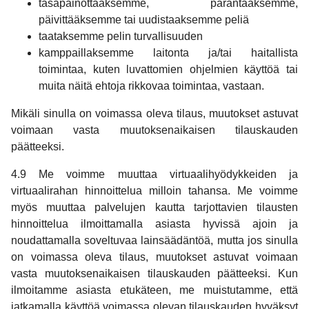
tasapainottaaksemme, parantaaksemme,
päivittääksemme tai uudistaaksemme peliä
taataksemme pelin turvallisuuden
kamppaillaksemme laitonta ja/tai haitallista
toimintaa, kuten luvattomien ohjelmien käyttöä tai
muita näitä ehtoja rikkovaa toimintaa, vastaan.
Mikäli sinulla on voimassa oleva tilaus, muutokset astuvat
voimaan vasta muutoksenaikaisen tilauskauden
päätteeksi.
4.9 Me voimme muuttaa virtuaalihyödykkeiden ja
virtuaalirahan hinnoittelua milloin tahansa. Me voimme
myös muuttaa palvelujen kautta tarjottavien tilausten
hinnoittelua ilmoittamalla asiasta hyvissä ajoin ja
noudattamalla soveltuvaa lainsäädäntöä, mutta jos sinulla
on voimassa oleva tilaus, muutokset astuvat voimaan
vasta muutoksenaikaisen tilauskauden päätteeksi. Kun
ilmoitamme asiasta etukäteen, me muistutamme, että
jatkamalla käyttöä voimassa olevan tilauskauden hyväksyt