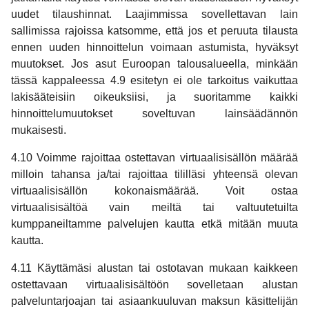
uudet tilaushinnat. Laajimmissa sovellettavan lain
sallimissa rajoissa katsomme, että jos et peruuta tilausta
ennen uuden hinnoittelun voimaan astumista, hyväksyt
muutokset. Jos asut Euroopan talousalueella, minkään
tässä kappaleessa 4.9 esitetyn ei ole tarkoitus vaikuttaa
lakisääteisiin oikeuksiisi, ja suoritamme kaikki
hinnoittelumuutokset soveltuvan lainsäädännön
mukaisesti.
4.10 Voimme rajoittaa ostettavan virtuaalisisällön määrää
milloin tahansa ja/tai rajoittaa tililläsi yhteensä olevan
virtuaalisisällön kokonaismäärää. Voit ostaa
virtuaalisisältöä vain meiltä tai valtuutetuilta
kumppaneiltamme palvelujen kautta etkä mitään muuta
kautta.
4.11 Käyttämäsi alustan tai ostotavan mukaan kaikkeen
ostettavaan virtuaalisisältöön sovelletaan alustan
palveluntarjoajan tai asiaankuuluvan maksun käsittelijän