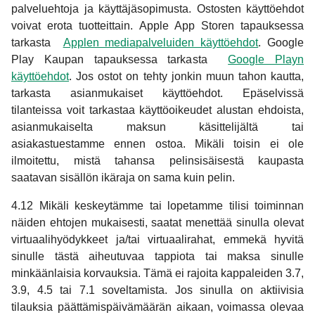
palveluehtoja ja käyttäjäsopimusta. Ostosten käyttöehdot
voivat erota tuotteittain. Apple App Storen tapauksessa
tarkasta
Applen mediapalveluiden käyttöehdot
. Google
Play Kaupan tapauksessa tarkasta
Google Playn
käyttöehdot
. Jos ostot on tehty jonkin muun tahon kautta,
tarkasta asianmukaiset käyttöehdot. Epäselvissä
tilanteissa voit tarkastaa käyttöoikeudet alustan ehdoista,
asianmukaiselta maksun käsittelijältä tai
asiakastuestamme ennen ostoa. Mikäli toisin ei ole
ilmoitettu, mistä tahansa pelinsisäisestä kaupasta
saatavan sisällön ikäraja on sama kuin pelin.
4.12 Mikäli keskeytämme tai lopetamme tilisi toiminnan
näiden ehtojen mukaisesti, saatat menettää sinulla olevat
virtuaalihyödykkeet ja/tai virtuaalirahat, emmekä hyvitä
sinulle tästä aiheutuvaa tappiota tai maksa sinulle
minkäänlaisia korvauksia. Tämä ei rajoita kappaleiden 3.7,
3.9, 4.5 tai 7.1 soveltamista. Jos sinulla on aktiivisia
tilauksia päättämispäivämäärän aikaan, voimassa olevaa