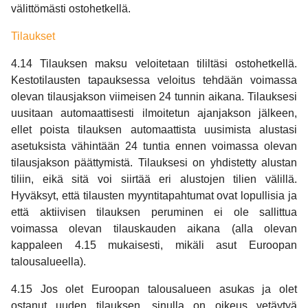
välittömästi ostohetkellä.
Tilaukset
4.14 Tilauksen maksu veloitetaan tililtäsi ostohetkellä.
Kestotilausten tapauksessa veloitus tehdään voimassa
olevan tilausjakson viimeisen 24 tunnin aikana. Tilauksesi
uusitaan automaattisesti ilmoitetun ajanjakson jälkeen,
ellet poista tilauksen automaattista uusimista alustasi
asetuksista vähintään 24 tuntia ennen voimassa olevan
tilausjakson päättymistä. Tilauksesi on yhdistetty alustan
tiliin, eikä sitä voi siirtää eri alustojen tilien välillä.
Hyväksyt, että tilausten myyntitapahtumat ovat lopullisia ja
että aktiivisen tilauksen peruminen ei ole sallittua
voimassa olevan tilauskauden aikana (alla olevan
kappaleen 4.15 mukaisesti, mikäli asut Euroopan
talousalueella).
4.15 Jos olet Euroopan talousalueen asukas ja olet
ostanut uuden tilauksen, sinulla on oikeus vetäytyä