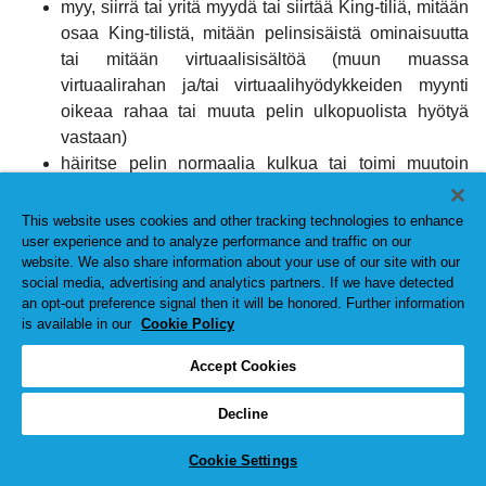
myy, siirrä tai yritä myydä tai siirtää King-tiliä, mitään
osaa King-tilistä, mitään pelinsisäistä ominaisuutta
tai mitään virtuaalisisältöä (muun muassa
virtuaalirahan ja/tai virtuaalihyödykkeiden myynti
oikeaa rahaa tai muuta pelin ulkopuolista hyötyä
vastaan)
häiritse pelin normaalia kulkua tai toimi muutoin
tavalla, joka voi todennäköisesti vaikuttaa
haitallisesti muiden pelaajien kykyyn kilpailla
This website uses cookies and other tracking technologies to enhance
tasaväkisesti heidän pelatessaan pelejämme tai
user experience and to analyze performance and traffic on our
website. We also share information about your use of our site with our
osallistuessaan reaaliaikaiseen kanssakäymiseen
social media, advertising and analytics partners. If we have detected
laiminlyö minkään palveluihimme liittyvien
an opt-out preference signal then it will be honored. Further information
tietoverkkojen vaatimuksia tai määräyksiä
is available in our
Cookie Policy
käytä palvelujamme tavalla, joka rikkoo voimassa
Accept Cookies
olevia lakeja tai määräyksiä
käytä palvelujamme huijauksen toteuttamiseen tai
Decline
suunnitteluun tai huijauksessa avustamiseen
(esimerkiksi käyttämällä pelaamiseen automaattisia
Cookie Settings
keinoja tai muun tahon ohjelmistoa) taikka muulla