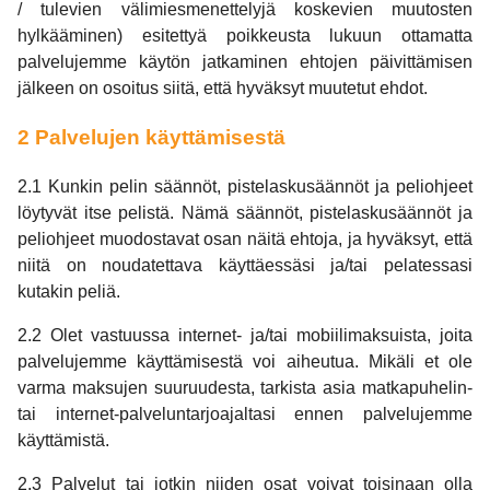
/ tulevien välimiesmenettelyjä koskevien muutosten
hylkääminen) esitettyä poikkeusta lukuun ottamatta
palvelujemme käytön jatkaminen ehtojen päivittämisen
jälkeen on osoitus siitä, että hyväksyt muutetut ehdot.
2 Palvelujen käyttämisestä
2.1 Kunkin pelin säännöt, pistelaskusäännöt ja peliohjeet
löytyvät itse pelistä. Nämä säännöt, pistelaskusäännöt ja
peliohjeet muodostavat osan näitä ehtoja, ja hyväksyt, että
niitä on noudatettava käyttäessäsi ja/tai pelatessasi
kutakin peliä.
2.2 Olet vastuussa internet- ja/tai mobiilimaksuista, joita
palvelujemme käyttämisestä voi aiheutua. Mikäli et ole
varma maksujen suuruudesta, tarkista asia matkapuhelin-
tai internet-palveluntarjoajaltasi ennen palvelujemme
käyttämistä.
2.3 Palvelut tai jotkin niiden osat voivat toisinaan olla