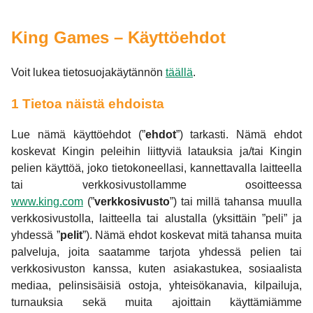
King Games – Käyttöehdot
Voit lukea tietosuojakäytännön
täällä
.
1 Tietoa näistä ehdoista
Lue nämä käyttöehdot (”
ehdot
”) tarkasti. Nämä ehdot
koskevat Kingin peleihin liittyviä latauksia ja/tai Kingin
pelien käyttöä, joko tietokoneellasi, kannettavalla laitteella
tai verkkosivustollamme osoitteessa
www.king.com
(”
verkkosivusto
”) tai millä tahansa muulla
verkkosivustolla, laitteella tai alustalla (yksittäin ”peli” ja
yhdessä ”
pelit
”). Nämä ehdot koskevat mitä tahansa muita
palveluja, joita saatamme tarjota yhdessä pelien tai
verkkosivuston kanssa, kuten asiakastukea, sosiaalista
mediaa, pelinsisäisiä ostoja, yhteisökanavia, kilpailuja,
turnauksia sekä muita ajoittain käyttämiämme