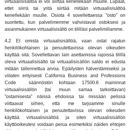
virtuaalisisältöä ei voi siirtää kenellekään muulle. Lupaat,
ettet siirrä tai yritä siirtää mitään virtuaalisisältöä
kenellekään muulle. Osiota 4 sovellettaessa ”osto” on
suoritettu, kun palvelimemme vahvistavat ostoksesi ja
asianmukainen virtuaalisisältö on tililläsi palvelimillamme.
4.2 Et omista virtuaalisisältöä, vaan ostat rajatun
henkilökohtaisen ja peruutettavissa olevan oikeuden
käyttää sitä. Sovellettavan lain asettamissa rajoissa tilillä
oleva virtuaalisisältö tai virtuaalisisällön saldo ei edusta
mitään tallennettua arvoa. Epäilysten hälventämiseksi ja
viitaten erityisesti California Business and Professions
Code säännöstön kohtaan 17500.6 maininnat
virtuaalisisällön (tai muun samaa tarkoittavan)
”ostamisesta” näissä ehdoissa tai missään pelissä
viittaavat siihen, että me tarjoamme sinulle
henkilökohtaisen ja peruutettavissa olevan oikeuden
käyttää virtuaalisisältöä ja siten virtuaalisisällön
käyttöoikeutesi voidaan perua esimerkiksi näiden ehtojen