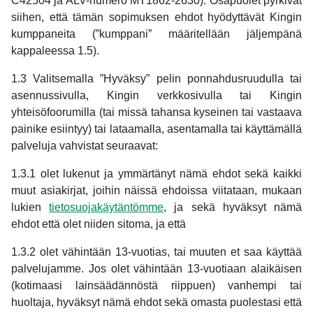
C42504 ja ALV-numero MT1862-2630). Osapuolet pyrkivät
siihen, että tämän sopimuksen ehdot hyödyttävät Kingin
kumppaneita (”kumppani” määritellään jäljempänä
kappaleessa 1.5).
1.3 Valitsemalla ”Hyväksy” pelin ponnahdusruudulla tai
asennussivulla, Kingin verkkosivulla tai Kingin
yhteisöfoorumilla (tai missä tahansa kyseinen tai vastaava
painike esiintyy) tai lataamalla, asentamalla tai käyttämällä
palveluja vahvistat seuraavat:
1.3.1 olet lukenut ja ymmärtänyt nämä ehdot sekä kaikki
muut asiakirjat, joihin näissä ehdoissa viitataan, mukaan
lukien
tietosuojakäytäntömme
, ja sekä hyväksyt nämä
ehdot että olet niiden sitoma, ja että
1.3.2 olet vähintään 13-vuotias, tai muuten et saa käyttää
palvelujamme. Jos olet vähintään 13-vuotiaan alaikäisen
(kotimaasi lainsäädännöstä riippuen) vanhempi tai
huoltaja, hyväksyt nämä ehdot sekä omasta puolestasi että