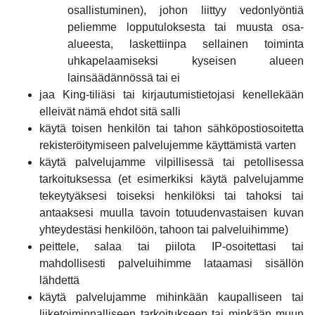
osallistuminen), johon liittyy vedonlyöntiä
peliemme lopputuloksesta tai muusta osa-
alueesta, laskettiinpa sellainen toiminta
uhkapelaamiseksi kyseisen alueen
lainsäädännössä tai ei
jaa King-tiliäsi tai kirjautumistietojasi kenellekään
elleivät nämä ehdot sitä salli
käytä toisen henkilön tai tahon sähköpostiosoitetta
rekisteröitymiseen palvelujemme käyttämistä varten
käytä palvelujamme vilpillisessä tai petollisessa
tarkoituksessa (et esimerkiksi käytä palvelujamme
tekeytyäksesi toiseksi henkilöksi tai tahoksi tai
antaaksesi muulla tavoin totuudenvastaisen kuvan
yhteydestäsi henkilöön, tahoon tai palveluihimme)
peittele, salaa tai piilota IP-osoitettasi tai
mahdollisesti palveluihimme lataamasi sisällön
lähdettä
käytä palvelujamme mihinkään kaupalliseen tai
liiketoiminnalliseen tarkoitukseen tai minkään muun