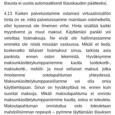
tilausta ei uusita automaattisesti tilauskauden päätteeksi.
4.13 Kaiken palveluistamme ostamasi virtuaalisisällön
hinta on se, mikä palveluissamme mainitaan ostohetkellä,
ellei kyseessä ole ilmeinen virhe. Hinta sisältää kaikki
myyntiverot ja muut maksut. Käyttämäsi pankki voi
veloittaa lisämaksuja. Ne eivät ole hallinnassamme
emmekä ole niistä missään vastuussa. Mikäli et tiedä,
koskevatko tällaiset lisämaksut sinua, tarkista asia
pankista ennen oston tekemistä. Hyväksymme
maksunkäsittelykumppaniemme kautta luottokortti-,
maksukortti-, mobiili- ja muut sellaiset maksut, jotka
ilmoitamme ostotapahtuman yhteydessä.
Maksunkäsittelykumppaneillamme voi olla omia
käyttöehtojaan. Sinun on hyväksyttävä ne, ennen kuin
suoritat maksuja. Mikäli maksutapahtuma ei onnistu
maksunkäsittelykumppaniemme kautta, ostoa ei toteuteta.
Maksutapahtuman onnistuttua osto toteutetaan
mahdollisimman nopeasti – pyrimme täyttämään tilauksen