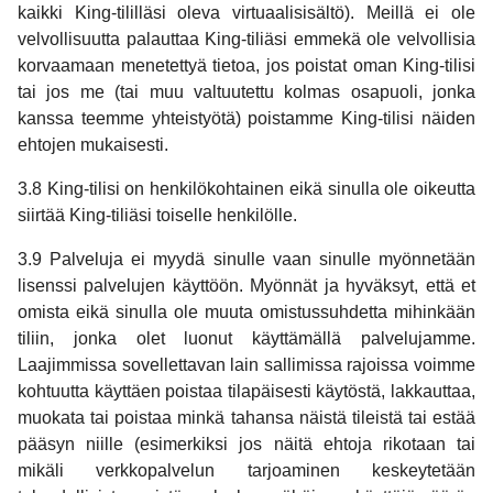
kaikki King-tililläsi oleva virtuaalisisältö). Meillä ei ole
velvollisuutta palauttaa King-tiliäsi emmekä ole velvollisia
korvaamaan menetettyä tietoa, jos poistat oman King-tilisi
tai jos me (tai muu valtuutettu kolmas osapuoli, jonka
kanssa teemme yhteistyötä) poistamme King-tilisi näiden
ehtojen mukaisesti.
3.8 King-tilisi on henkilökohtainen eikä sinulla ole oikeutta
siirtää King-tiliäsi toiselle henkilölle.
3.9 Palveluja ei myydä sinulle vaan sinulle myönnetään
lisenssi palvelujen käyttöön. Myönnät ja hyväksyt, että et
omista eikä sinulla ole muuta omistussuhdetta mihinkään
tiliin, jonka olet luonut käyttämällä palvelujamme.
Laajimmissa sovellettavan lain sallimissa rajoissa voimme
kohtuutta käyttäen poistaa tilapäisesti käytöstä, lakkauttaa,
muokata tai poistaa minkä tahansa näistä tileistä tai estää
pääsyn niille (esimerkiksi jos näitä ehtoja rikotaan tai
mikäli verkkopalvelun tarjoaminen keskeytetään