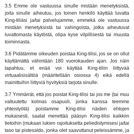
3.5 Emme ole vastuussa sinulle mistään menetyksistä,
joita sinulle aiheutuu, jos toinen henkilö käyttää luvatta
King-tiliäsi ja/tai palvelujamme, emmekä ole vastuussa
mistään menetyksistä tai vahingoista, jotka aiheutuvat
luvattomasta käytöstä, olipa kyse vilpillisestä tai muusta
toiminnasta.
3.6 Pidätämme oikeuden poistaa King-tilisi, jos se on ollut
käyttämättä vähintään 180 vuorokauden ajan. Jos näin
tapahtuu, et enää voi käyttää King-tiliin liittyvää
virtuaalisisältöä (määritellään osiossa 4) eikä edellä
mainittuihin liittyviä hyvityksiä tarjota sinulle.
3.7 Ymmärrät, että jos poistat King-tilisi tai jos me (tai muu
valtuutettu kolmas osapuoli, jonka kanssa teemme
yhteistyötä) poistamme King-tilisi näiden ehtojen
mukaisesti, saatat menettää pääsyn King-tilisi kaikkiin
tietoihin (mukaan lukien rajoituksetta peliedistymisesi ja/tai
taso tai pistesaldo, jonka olet saavuttanut peleissämme, ja