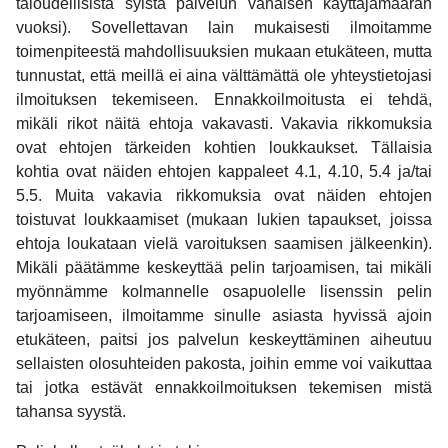
taloudellisista syistä palvelun vähäisen käyttäjämäärän
vuoksi). Sovellettavan lain mukaisesti ilmoitamme
toimenpiteestä mahdollisuuksien mukaan etukäteen, mutta
tunnustat, että meillä ei aina välttämättä ole yhteystietojasi
ilmoituksen tekemiseen. Ennakkoilmoitusta ei tehdä,
mikäli rikot näitä ehtoja vakavasti. Vakavia rikkomuksia
ovat ehtojen tärkeiden kohtien loukkaukset. Tällaisia
kohtia ovat näiden ehtojen kappaleet 4.1, 4.10, 5.4 ja/tai
5.5. Muita vakavia rikkomuksia ovat näiden ehtojen
toistuvat loukkaamiset (mukaan lukien tapaukset, joissa
ehtoja loukataan vielä varoituksen saamisen jälkeenkin).
Mikäli päätämme keskeyttää pelin tarjoamisen, tai mikäli
myönnämme kolmannelle osapuolelle lisenssin pelin
tarjoamiseen, ilmoitamme sinulle asiasta hyvissä ajoin
etukäteen, paitsi jos palvelun keskeyttäminen aiheutuu
sellaisten olosuhteiden pakosta, joihin emme voi vaikuttaa
tai jotka estävät ennakkoilmoituksen tekemisen mistä
tahansa syystä.