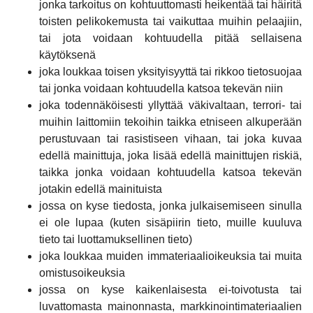
jonka tarkoitus on kohtuuttomasti heikentää tai häiritä
toisten pelikokemusta tai vaikuttaa muihin pelaajiin,
tai jota voidaan kohtuudella pitää sellaisena
käytöksenä
joka loukkaa toisen yksityisyyttä tai rikkoo tietosuojaa
tai jonka voidaan kohtuudella katsoa tekevän niin
joka todennäköisesti yllyttää väkivaltaan, terrori- tai
muihin laittomiin tekoihin taikka etniseen alkuperään
perustuvaan tai rasistiseen vihaan, tai joka kuvaa
edellä mainittuja, joka lisää edellä mainittujen riskiä,
taikka jonka voidaan kohtuudella katsoa tekevän
jotakin edellä mainituista
jossa on kyse tiedosta, jonka julkaisemiseen sinulla
ei ole lupaa (kuten sisäpiirin tieto, muille kuuluva
tieto tai luottamuksellinen tieto)
joka loukkaa muiden immateriaalioikeuksia tai muita
omistusoikeuksia
jossa on kyse kaikenlaisesta ei-toivotusta tai
luvattomasta mainonnasta, markkinointimateriaalien