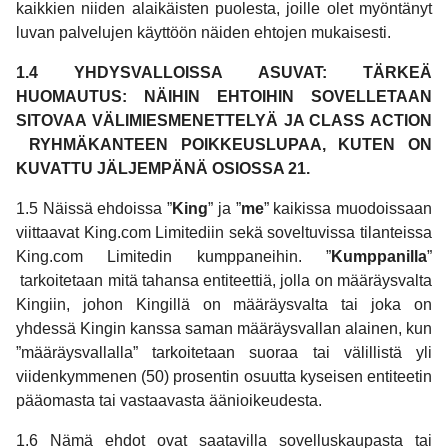
kaikkien niiden alaikäisten puolesta, joille olet myöntänyt
luvan palvelujen käyttöön näiden ehtojen mukaisesti.
1.4 YHDYSVALLOISSA ASUVAT: TÄRKEÄ
HUOMAUTUS: NÄIHIN EHTOIHIN SOVELLETAAN
SITOVAA VÄLIMIESMENETTELYÄ JA CLASS ACTION
RYHMÄKANTEEN POIKKEUSLUPAA, KUTEN ON
KUVATTU JÄLJEMPÄNÄ OSIOSSA 21.
1.5 Näissä ehdoissa ”
King
” ja ”
me
” kaikissa muodoissaan
viittaavat King.com Limitediin sekä soveltuvissa tilanteissa
King.com Limitedin kumppaneihin. ”
Kumppanilla
”
tarkoitetaan mitä tahansa entiteettiä, jolla on määräysvalta
Kingiin, johon Kingillä on määräysvalta tai joka on
yhdessä Kingin kanssa saman määräysvallan alainen, kun
”määräysvallalla” tarkoitetaan suoraa tai välillistä yli
viidenkymmenen (50) prosentin osuutta kyseisen entiteetin
pääomasta tai vastaavasta äänioikeudesta.
1.6 Nämä ehdot ovat saatavilla sovelluskaupasta tai