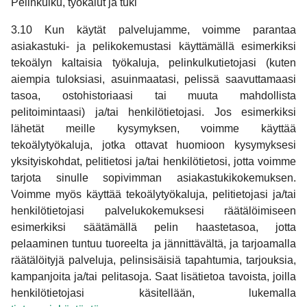
Pelinkulku, työkalut ja tuki
3.10 Kun käytät palvelujamme, voimme parantaa
asiakastuki- ja pelikokemustasi käyttämällä esimerkiksi
tekoälyn kaltaisia työkaluja, pelinkulkutietojasi (kuten
aiempia tuloksiasi, asuinmaatasi, pelissä saavuttamaasi
tasoa, ostohistoriaasi tai muuta mahdollista
pelitoimintaasi) ja/tai henkilötietojasi. Jos esimerkiksi
lähetät meille kysymyksen, voimme käyttää
tekoälytyökaluja, jotka ottavat huomioon kysymyksesi
yksityiskohdat, pelitietosi ja/tai henkilötietosi, jotta voimme
tarjota sinulle sopivimman asiakastukikokemuksen.
Voimme myös käyttää tekoälytyökaluja, pelitietojasi ja/tai
henkilötietojasi palvelukokemuksesi räätälöimiseen
esimerkiksi säätämällä pelin haastetasoa, jotta
pelaaminen tuntuu tuoreelta ja jännittävältä, ja tarjoamalla
räätälöityjä palveluja, pelinsisäisiä tapahtumia, tarjouksia,
kampanjoita ja/tai pelitasoja. Saat lisätietoa tavoista, joilla
henkilötietojasi käsitellään, lukemalla