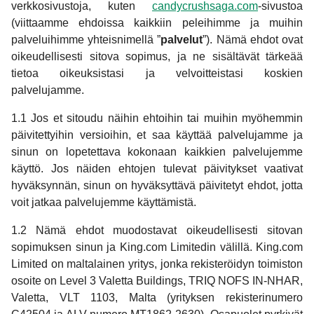
verkkosivustoja, kuten
candycrushsaga.com
-sivustoa
(viittaamme ehdoissa kaikkiin peleihimme ja muihin
palveluihimme yhteisnimellä ”
palvelut
”). Nämä ehdot ovat
oikeudellisesti sitova sopimus, ja ne sisältävät tärkeää
tietoa oikeuksistasi ja velvoitteistasi koskien
palvelujamme.
1.1 Jos et sitoudu näihin ehtoihin tai muihin myöhemmin
päivitettyihin versioihin, et saa käyttää palvelujamme ja
sinun on lopetettava kokonaan kaikkien palvelujemme
käyttö. Jos näiden ehtojen tulevat päivitykset vaativat
hyväksynnän, sinun on hyväksyttävä päivitetyt ehdot, jotta
voit jatkaa palvelujemme käyttämistä.
1.2 Nämä ehdot muodostavat oikeudellisesti sitovan
sopimuksen sinun ja King.com Limitedin välillä. King.com
Limited on maltalainen yritys, jonka rekisteröidyn toimiston
osoite on Level 3 Valetta Buildings, TRIQ NOFS IN-NHAR,
Valetta, VLT 1103, Malta (yrityksen rekisterinumero