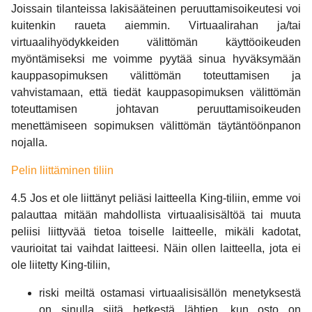
Joissain tilanteissa lakisääteinen peruuttamisoikeutesi voi
kuitenkin raueta aiemmin. Virtuaalirahan ja/tai
virtuaalihyödykkeiden välittömän käyttöoikeuden
myöntämiseksi me voimme pyytää sinua hyväksymään
kauppasopimuksen välittömän toteuttamisen ja
vahvistamaan, että tiedät kauppasopimuksen välittömän
toteuttamisen johtavan peruuttamisoikeuden
menettämiseen sopimuksen välittömän täytäntöönpanon
nojalla.
Pelin liittäminen tiliin
4.5 Jos et ole liittänyt peliäsi laitteella King-tiliin, emme voi
palauttaa mitään mahdollista virtuaalisisältöä tai muuta
peliisi liittyvää tietoa toiselle laitteelle, mikäli kadotat,
vaurioitat tai vaihdat laitteesi. Näin ollen laitteella, jota ei
ole liitetty King-tiliin,
riski meiltä ostamasi virtuaalisisällön menetyksestä
on sinulla siitä hetkestä lähtien, kun osto on