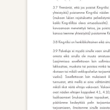
3.7 Ymmärrät, että jos poistat King-tili
yhteistyötä) poistamme King-tilisi näiden 
(mukaan lukien rajoituksetta peliedistymi
kaikki King-tililläsi oleva virtuaalisisältö
korvaamaan menetettyä tietoa, jos poistat
kanssa teemme yhteistyötä) poistamme King
3.8 King-tilisi on henkilökohtainen eikä sinul
3.9 Palveluja ei myydä sinulle vaan sinul
omista eikä sinulla ole muuta omistussu
Laajimmissa sovellettavan lain sallimis
lakkauttaa, muokata tai poistaa minkä taha
rikotaan tai mikäli verkkopalvelun tarjoam
vuoksi). Sovellettavan lain mukaisesti
tunnustat, että meillä ei aina välttämätt
mikäli rikot näitä ehtoja vakavasti. Vakav
ovat näiden ehtojen kappaleet 4.1, 4.10, 
loukkaamiset (mukaan lukien tapaukset, 
päätämme keskeyttää pelin tarjoamise
tarjoamiseen, ilmoitamme sinulle asiast