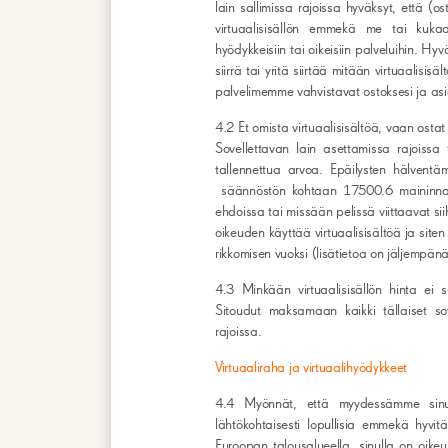
lain sallimissa rajoissa hyväksyt, että 
virtuaalisisällön emmekä me tai kuka
hyödykkeisiin tai oikeisiin palveluihin. Hyv
siirrä tai yritä siirtää mitään virtuaalisi
palvelimemme vahvistavat ostoksesi ja asian
4.2 Et omista virtuaalisisältöä, vaan osta
Sovellettavan lain asettamissa rajoissa ti
tallennettua arvoa. Epäilysten hälventäm
säännöstön kohtaan 17500.6 maininnat v
ehdoissa tai missään pelissä viittaavat si
oikeuden käyttää virtuaalisisältöä ja siten
rikkomisen vuoksi (lisätietoa on jäljempän
4.3 Minkään virtuaalisisällön hinta ei sis
Sitoudut maksamaan kaikki tällaiset sov
rajoissa.
Virtuaaliraha ja virtuaalihyödykkeet
4.4 Myönnät, että myydessämme sinulle
lähtökohtaisesti lopullisia emmekä hyvitä
Euroopan talousalueella, sinulla on oik