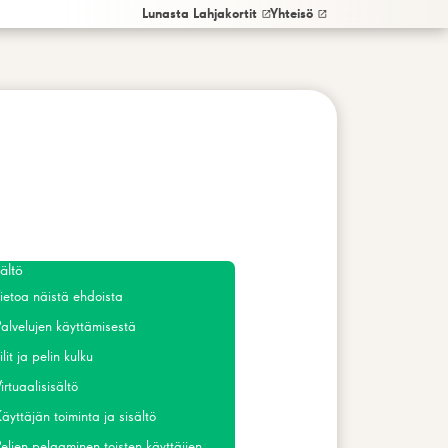
Lunasta Lahjakortit
Yhteisö
ältö
ietoa näistä ehdoista
Palvelujen käyttämisestä
ilit ja pelin kulku
irtuaalisisältö
äyttäjän toiminta ja sisältö
elien pelaaminen toisten käyttäjien