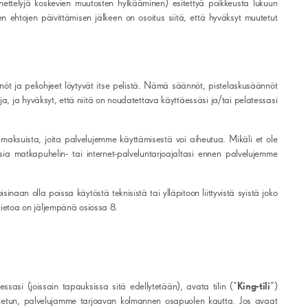
enettelyjä koskevien muutosten hylkääminen) esitettyä poikkeusta lukuun
 ehtojen päivittämisen jälkeen on osoitus siitä, että hyväksyt muutetut
öt ja peliohjeet löytyvät itse pelistä. Nämä säännöt, pistelaskusäännöt
a, ja hyväksyt, että niitä on noudatettava käyttäessäsi ja/tai pelatessasi
limaksuista, joita palvelujemme käyttämisestä voi aiheutua. Mikäli et ole
ia matkapuhelin- tai internet-palveluntarjoajaltasi ennen palvelujemme
isinaan olla poissa käytöstä teknisistä tai ylläpitoon liittyvistä syistä joko
tietoa on jäljempänä osiossa 8.
ssasi (joissain tapauksissa sitä edellytetään), avata tilin (”
King-tili
”)
etun, palvelujamme tarjoavan kolmannen osapuolen kautta. Jos avaat