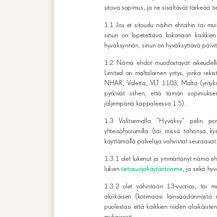
sitova sopimus, ja ne sisältävät tärkeää ti
1.1 Jos et sitoudu näihin ehtoihin tai mu
sinun on lopetettava kokonaan kaikkien 
hyväksynnän, sinun on hyväksyttävä päivite
1.2 Nämä ehdot muodostavat oikeudellise
Limited on maltalainen yritys, jonka rek
NHAR, Valetta, VLT 1103, Malta (yrity
pyrkivät siihen, että tämän sopimuks
jäljempänä kappaleessa 1.5).
1.3 Valitsemalla ”Hyväksy” pelin ponn
yhteisöfoorumilla (tai missä tahansa ky
käyttämällä palveluja vahvistat seuraavat
1.3.1 olet lukenut ja ymmärtänyt nämä ehd
lukien
tietosuojakäytäntömme
, ja sekä hyv
1.3.2 olet vähintään 13-vuotias, tai 
alaikäisen (kotimaasi lainsäädännöstä
puolestasi että kaikkien niiden alaikäiste
mukaisesti.