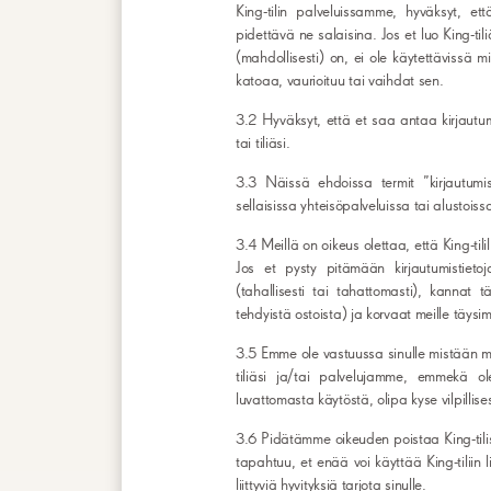
King-tilin palveluissamme, hyväksyt, että
pidettävä ne salaisina. Jos et luo King-tili
(mahdollisesti) on, ei ole käytettävissä mil
katoaa, vaurioituu tai vaihdat sen.
3.2 Hyväksyt, että et saa antaa kirjautum
tai tiliäsi.
3.3 Näissä ehdoissa termit ”kirjautumistie
sellaisissa yhteisöpalveluissa tai alustois
3.4 Meillä on oikeus olettaa, että King-tilil
Jos et pysty pitämään kirjautumistietojasi
(tahallisesti tai tahattomasti), kannat
tehdyistä ostoista) ja korvaat meille täysi
3.5 Emme ole vastuussa sinulle mistään men
tiliäsi ja/tai palvelujamme, emmekä ol
luvattomasta käytöstä, olipa kyse vilpillis
3.6 Pidätämme oikeuden poistaa King-tilis
tapahtuu, et enää voi käyttää King-tiliin l
liittyviä hyvityksiä tarjota sinulle.