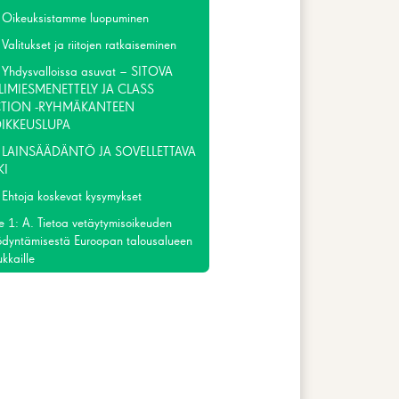
 Oikeuksistamme luopuminen
Valitukset ja riitojen ratkaiseminen
 Yhdysvalloissa asuvat – SITOVA
LIMIESMENETTELY JA CLASS
TION -RYHMÄKANTEEN
IKKEUSLUPA
 LAINSÄÄDÄNTÖ JA SOVELLETTAVA
KI
 Ehtoja koskevat kysymykset
te 1: A. Tietoa vetäytymisoikeuden
ödyntämisestä Euroopan talousalueen
kkaille