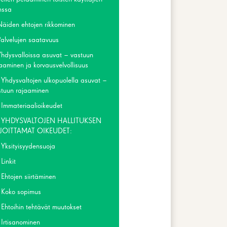
nssa
Näiden ehtojen rikkominen
Palvelujen saatavuus
Yhdysvalloissa asuvat – vastuun
aaminen ja korvausvelvollisuus
 Yhdysvaltojen ulkopuolella asuvat –
stuun rajaaminen
 Immateriaalioikeudet
 YHDYSVALTOJEN HALLITUKSEN
JOITTAMAT OIKEUDET:
 Yksityisyydensuoja
Linkit
Ehtojen siirtäminen
 Koko sopimus
 Ehtoihin tehtävät muutokset
 Irtisanominen