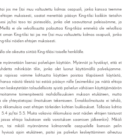
si tai jos me (tai muu valtuutettu kolmas osapuoli, jonka kanssa teemme
ehtojen mukaisesti, saatat menettää pääsyn King-tilisi kaikkiin tietoihin
sesi ja/tai taso tai pistesaldo, jonka olet saavuttanut peleissämme, ja
). Meillä ei ole velvollisuutta palauttaa King-tiliäsi emmekä ole velvollisia
 oman King-tilisi tai jos me (tai muu valtuutettu kolmas osapuoli, jonka
-tilisi näiden ehtojen mukaisesti.
la ole oikeutta siirtää King-tiliäsi toiselle henkilölle.
le myönnetään lisenssi palvelujen käyttöön. Myönnät ja hyväksyt, että et
hdetta mihinkään tiliin, jonka olet luonut käyttämällä palvelujamme.
sa rajoissa voimme kohtuutta käyttäen poistaa tilapäisesti käytöstä,
nsa näistä tileistä tai estää pääsyn niille (esimerkiksi jos näitä ehtoja
inen keskeytetään taloudellisista syistä palvelun vähäisen käyttäjämäärän
 ilmoitamme toimenpiteestä mahdollisuuksien mukaan etukäteen, mutta
ä ole yhteystietojasi ilmoituksen tekemiseen. Ennakkoilmoitusta ei tehdä,
ia rikkomuksia ovat ehtojen tärkeiden kohtien loukkaukset. Tällaisia kohtia
5.4 ja/tai 5.5. Muita vakavia rikkomuksia ovat näiden ehtojen toistuvat
joissa ehtoja loukataan vielä varoituksen saamisen jälkeenkin). Mikäli
n, tai mikäli myönnämme kolmannelle osapuolelle lisenssin pelin
a hyvissä ajoin etukäteen, paitsi jos palvelun keskeyttäminen aiheutuu