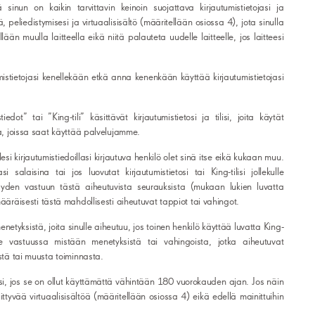
 sinun on kaikin tarvittavin keinoin suojattava kirjautumistietojasi ja
ä, peliedistymisesi ja virtuaalisisältö (määritellään osiossa 4), jota sinulla
lään muulla laitteella eikä niitä palauteta uudelle laitteelle, jos laitteesi
istietojasi kenellekään etkä anna kenenkään käyttää kirjautumistietojasi
dot” tai ”King-tili” käsittävät kirjautumistietosi ja tilisi, joita käytät
sa, joissa saat käyttää palvelujamme.
lesi kirjautumistiedoillasi kirjautuva henkilö olet sinä itse eikä kukaan muu.
 salaisina tai jos luovutat kirjautumistietosi tai King-tilisi jollekulle
 täyden vastuun tästä aiheutuvista seurauksista (mukaan lukien luvatta
määräisesti tästä mahdollisesti aiheutuvat tappiot tai vahingot.
etyksistä, joita sinulle aiheutuu, jos toinen henkilö käyttää luvatta King-
e vastuussa mistään menetyksistä tai vahingoista, jotka aiheutuvat
estä tai muusta toiminnasta.
i, jos se on ollut käyttämättä vähintään 180 vuorokauden ajan. Jos näin
iittyvää virtuaalisisältöä (määritellään osiossa 4) eikä edellä mainittuihin