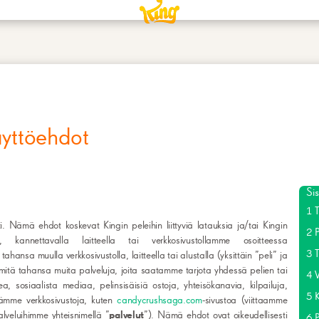
yttöehdot
Sis
1 T
ti. Nämä ehdot koskevat Kingin peleihin liittyviä latauksia ja/tai Kingin
2 
i, kannettavalla laitteella tai verkkosivustollamme osoitteessa
3 T
ä tahansa muulla verkkosivustolla, laitteella tai alustalla (yksittäin ”peli” ja
itä tahansa muita palveluja, joita saatamme tarjota yhdessä pelien tai
4 V
, sosiaalista mediaa, pelinsisäisiä ostoja, yhteisökanavia, kilpailuja,
5 K
iämme verkkosivustoja, kuten
candycrushsaga.com
-sivustoa (viittaamme
alveluihimme yhteisnimellä ”
palvelut
”). Nämä ehdot ovat oikeudellisesti
6 P