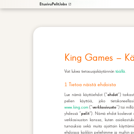
/
HOME
SÄÄNNÖT JA EHDOT
Etusivu
Pelit
Jobs
King Games – Kä
Voit lukea tietosuojakäytännön
täällä
.
1 Tietoa näistä ehdoista
Lue nämä käyttöehdot (”
ehdot
”) tarkas
pelien käyttöä, joko tietokoneellas
www.king.com
(”
verkkosivusto
”) tai mill
yhdessä ”
pelit
”). Nämä ehdot koskevat m
verkkosivuston kanssa, kuten asiakastukea
turnauksia sekä muita ajoittain käyttäm
ehdoissa kaikkiin peleihimme ja muihin p