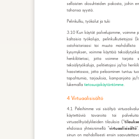
sellaisten olosuhteiden pakosta, joihin 
tahansa syystä.
Pelinkulku, työkalut ja tuki
3.10 Kun käytät palvelujamme, voimme par
kaltaisia työkaluja, pelinkulkutietojasi
ostohistoriaasi tai muuta mahdollista pe
kysymyksen, voimme käyttää tekoälytyökalu
henkilötietosi, jotta voimme tarjot
tekoälytyökaluja, pelitietojasi ja/tai henk
haastetasoa, jotta pelaaminen tuntuu tuore
tapahtumia, tarjouksia, kampanjoita ja/tai
lukemalla
tietosuojakäytäntömme
.
4 Virtuaalisisältö
4.1 Peleihimme voi sisältyä virtuaalivalu
käytettäviä tavaroita tai palvelui
virtuaalihyödykkeiden tilauksia (”
tilaukse
ehdoissa yhteisnimellä ”
virtuaalisisältö
”
sinun on mahdollisesti ensin saavutettava