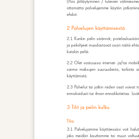
(Pois jättäytyminen / tulevien välimiesm
ottamatta palvelujemme käytön jatkaminen
ehdot.
2 Palvelujen käyttämisestä
2.1 Kunkin pelin säännöt, pistelaskusäänn
ja peliohjeet muodostavat osan näitä ehtoj
kutakin peliä.
2.2 Olet vastuussa internet- ja/tai mobii
varma maksujen suuruudesta, tarkista as
käyttämistä.
2.3 Palvelut tai jotkin niiden osat voivat to
ennakoidusti tai ilman ennakkotietoa. Lisä
3 Tilit ja pelin kulku
Tilisi
3.1 Palvelujamme käyttäessäsi voit halute
joko meidän kauttamme tai muun valtuut