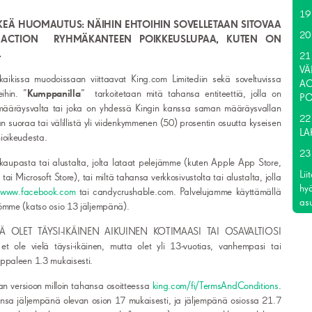
19
RKEÄ HUOMAUTUS: NÄIHIN EHTOIHIN SOVELLETAAN SITOVAA
20 
S ACTION RYHMÄKANTEEN POIKKEUSLUPAA, KUTEN ON
.
21
VÄ
kaikissa muodoissaan viittaavat King.com Limitediin sekä soveltuvissa
AC
ihin. ”
Kumppanilla
” tarkoitetaan mitä tahansa entiteettiä, jolla on
PO
n määräysvalta tai joka on yhdessä Kingin kanssa saman määräysvallan
22
n suoraa tai välillistä yli viidenkymmenen (50) prosentin osuutta kyseisen
LA
ioikeudesta.
23
kaupasta tai alustalta, jolta lataat pelejämme (kuten Apple App Store,
Lii
Microsoft Store), tai miltä tahansa verkkosivustolta tai alustalta, jolla
hy
a
www.facebook.com
tai candycrushable.com. Palvelujamme käyttämällä
asu
ömme (katso osio 13 jäljempänä).
Ä OLET TÄYSI-IKÄINEN AIKUINEN KOTIMAASI TAI OSAVALTIOSI
 vielä täysi-ikäinen, mutta olet yli 13-vuotias, vanhempasi tai
ppaleen 1.3 mukaisesti.
an versioon milloin tahansa osoitteessa
king.com/fi/TermsAndConditions
.
ansa jäljempänä olevan osion 17 mukaisesti, ja jäljempänä osiossa 21.7