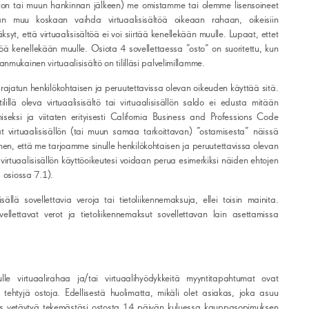
(oston tai muun hankinnan jälkeen) me omistamme tai olemme lisensoineet
an muu koskaan vaihda virtuaalisisältöä oikeaan rahaan, oikeisiin
äksyt, että virtuaalisisältöä ei voi siirtää kenellekään muulle. Lupaat, ettet
sältöä kenellekään muulle. Osiota 4 sovellettaessa ”osto” on suoritettu, kun
mukainen virtuaalisisältö on tililläsi palvelimillamme.
t rajatun henkilökohtaisen ja peruutettavissa olevan oikeuden käyttää sitä.
lillä oleva virtuaalisisältö tai virtuaalisisällön saldo ei edusta mitään
iseksi ja viitaten erityisesti California Business and Professions Code
irtuaalisisällön (tai muun samaa tarkoittavan) ”ostamisesta” näissä
ihen, että me tarjoamme sinulle henkilökohtaisen ja peruutettavissa olevan
 virtuaalisisällön käyttöoikeutesi voidaan perua esimerkiksi näiden ehtojen
ä osiossa 7.1).
ällä sovellettavia veroja tai tietoliikennemaksuja, ellei toisin mainita.
ellettavat verot ja tietoliikennemaksut sovellettavan lain asettamissa
 virtuaalirahaa ja/tai virtuaalihyödykkeitä myyntitapahtumat ovat
 tehtyjä ostoja. Edellisestä huolimatta, mikäli olet asiakas, joka asuu
eus vetäytyä tekemästäsi ostosta 14 päivän kuluessa kauppasopimuksen