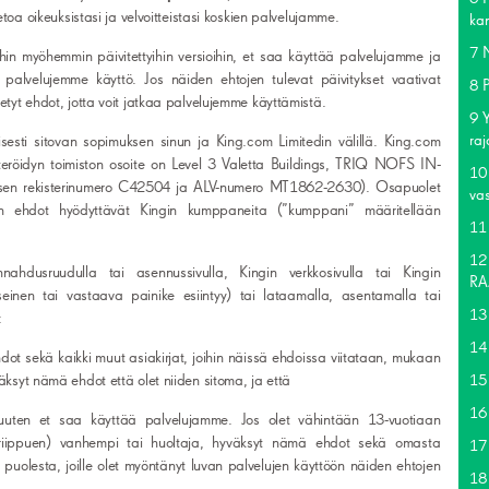
etoa oikeuksistasi ja velvoitteistasi koskien palvelujamme.
ka
7 
ihin myöhemmin päivitettyihin versioihin, et saa käyttää palvelujamme ja
palvelujemme käyttö. Jos näiden ehtojen tulevat päivitykset vaativat
8 
tyt ehdot, jotta voit jatkaa palvelujemme käyttämistä.
9 
raj
sti sitovan sopimuksen sinun ja King.com Limitedin välillä. King.com
isteröidyn toimiston osoite on Level 3 Valetta Buildings, TRIQ NOFS IN-
10
ksen rekisterinumero C42504 ja ALV-numero MT1862-2630). Osapuolet
va
en ehdot hyödyttävät Kingin kumppaneita (”kumppani” määritellään
11
12
ahdusruudulla tai asennussivulla, Kingin verkkosivulla tai Kingin
RA
seinen tai vastaava painike esiintyy) tai lataamalla, asentamalla tai
13
:
14 
ot sekä kaikki muut asiakirjat, joihin näissä ehdoissa viitataan, mukaan
äksyt nämä ehdot että olet niiden sitoma, ja että
15 
16
muuten et saa käyttää palvelujamme. Jos olet vähintään 13-vuotiaan
 riippuen) vanhempi tai huoltaja, hyväksyt nämä ehdot sekä omasta
17
n puolesta, joille olet myöntänyt luvan palvelujen käyttöön näiden ehtojen
18