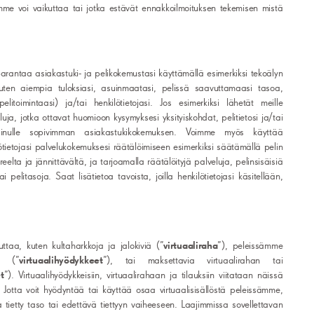
emme voi vaikuttaa tai jotka estävät ennakkoilmoituksen tekemisen mistä
antaa asiakastuki- ja pelikokemustasi käyttämällä esimerkiksi tekoälyn
 (kuten aiempia tuloksiasi, asuinmaatasi, pelissä saavuttamaasi tasoa,
litoimintaasi) ja/tai henkilötietojasi. Jos esimerkiksi lähetät meille
ja, jotka ottavat huomioon kysymyksesi yksityiskohdat, pelitietosi ja/tai
a sinulle sopivimman asiakastukikokemuksen. Voimme myös käyttää
ilötietojasi palvelukokemuksesi räätälöimiseen esimerkiksi säätämällä pelin
elta ja jännittävältä, ja tarjoamalla räätälöityjä palveluja, pelinsisäisiä
 pelitasoja. Saat lisätietoa tavoista, joilla henkilötietojasi käsitellään,
uttaa, kuten kultaharkkoja ja jalokiviä (”
virtuaaliraha
”), peleissämme
ta (”
virtuaalihyödykkeet
”), tai maksettavia virtuaalirahan tai
t
”). Virtuaalihyödykkeisiin, virtuaalirahaan ja tilauksiin viitataan näissä
. Jotta voit hyödyntää tai käyttää osaa virtuaalisisällöstä peleissämme,
 tietty taso tai edettävä tiettyyn vaiheeseen. Laajimmissa sovellettavan