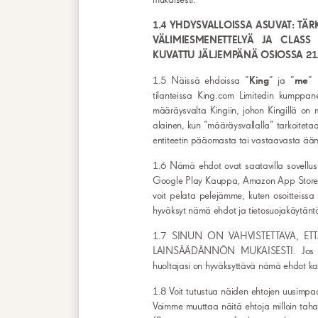
1.4 YHDYSVALLOISSA ASUVAT: TÄ
VÄLIMIESMENETTELYÄ JA CLAS
KUVATTU JÄLJEMPÄNÄ OSIOSSA 21
1.5 Näissä ehdoissa ”
King
” ja ”
me
” 
tilanteissa King.com Limitedin kumppane
määräysvalta Kingiin, johon Kingillä o
alainen, kun ”määräysvallalla” tarkoitetaa
entiteetin pääomasta tai vastaavasta ään
1.6 Nämä ehdot ovat saatavilla sovellus
Google Play Kauppa, Amazon App Store tai 
voit pelata pelejämme, kuten osoitteiss
hyväksyt nämä ehdot ja tietosuojakäytänt
1.7 SINUN ON VAHVISTETTAVA, ETT
LAINSÄÄDÄNNÖN MUKAISESTI. Jos et ole
huoltajasi on hyväksyttävä nämä ehdot ka
1.8 Voit tutustua näiden ehtojen uusimpa
Voimme muuttaa näitä ehtoja milloin tah