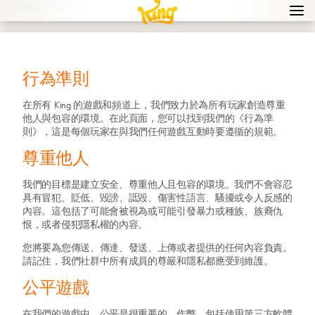
/
HOME
行為準則
Navi
men
bur
icon
行為準則
在所有 King 的遊戲和頻道上，我們致力於為所有玩家創造尊重
他人與包容的環境。在此頁面，您可以找到我們的《行為準
則》，這是每個玩家在與我們任何遊戲互動時要遵循的規範。
尊重他人
我們的目標是建立安全、尊重他人且包容的環境。我們不會容忍
具有冒犯、貶低、毀謗、詆毀、傷害性語言、騷擾或令人反感的
內容。這包括了可能會被視為或可能引發暴力或種族、族裔仇
恨，或者侵犯隱私權的內容。
您將要為您傳送、傳達、發送、上傳或者提供的任何內容負責。
請記住，我們社群中所有成員的尊嚴和隱私都應受到維護。
公平遊戲
在我們的遊戲中，公平是很重要的。作弊，包括使用第三方軟體