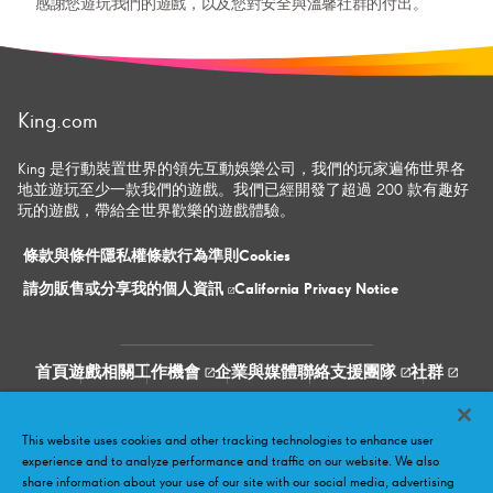
感謝您遊玩我們的遊戲，以及您對安全與溫馨社群的付出。
King.com
King 是行動裝置世界的領先互動娛樂公司，我們的玩家遍佈世界各
地並遊玩至少一款我們的遊戲。我們已經開發了超過 200 款有趣好
玩的遊戲，帶給全世界歡樂的遊戲體驗。
條款與條件
隱私權條款
行為準則
Cookies
請勿販售或分享​我的個人資訊
California Privacy Notice
首頁
遊戲相關
工作機會
企業與媒體
聯絡支援團隊
社群
Facebook
Twitter
Youtube
LinkedIn
Instagram
This website uses cookies and other tracking technologies to enhance user
experience and to analyze performance and traffic on our website. We also
share information about your use of our site with our social media, advertising