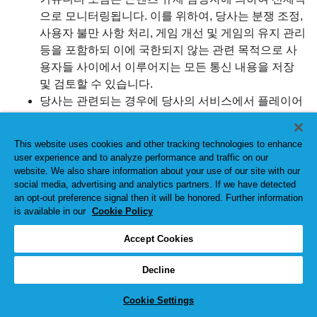
으로 모니터링됩니다. 이를 위하여, 당사는 분쟁 조정,
사용자 불만 사항 처리, 게임 개선 및 게임의 유지 관리
등을 포함하되 이에 국한되지 않는 관련 목적으로 사
용자들 사이에서 이루어지는 모든 통신 내용을 저장
및 검토할 수 있습니다.
당사는 관련되는 경우에 당사의 서비스에서 플레이어
들이 부적절한 콘텐츠를 당사에 신고할 수 있게 해 주
는 신고 기능을 제공합니다. 귀하는 5.7항에 기술된 바
This website uses cookies and other tracking technologies to enhance
에 따라 부적절한 콘텐츠를 언제든 신고할 수 있습니
user experience and to analyze performance and traffic on our
다.
website. We also share information about your use of our site with our
social media, advertising and analytics partners. If we have detected
당사는 당사의 서비스 전반에 걸쳐서 부적절한 콘텐츠
an opt-out preference signal then it will be honored. Further information
(사용자 이름, 프로필 사진, 게임 내 채팅 메시지, 그리
is available in our
Cookie Policy
고 King의 커뮤니티 포럼 게시물 등)에 관한 플레이어
의 신고에 대하여 적시에 조치를 취합니다.
Accept Cookies
5.9 당사가 당사의 전적인 재량으로 해당 콘텐츠가 이 약
Decline
관을 위반한다고 결정하거나, 당사 또는 당사의 서비스에 오
명을 초래할 수도 있다고 결정하는 경우, 당사는 업로드된
Cookie Settings
콘텐츠를 당사의 서비스에서 삭제할 수 있는 권리가 있습니